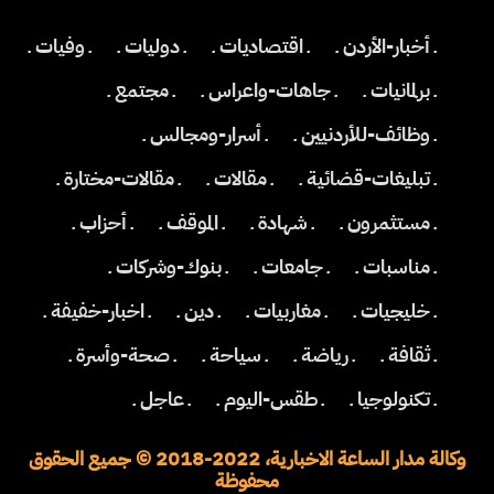
ـ أخبار-الأردن ـ
ـ اقتصاديات ـ
ـ دوليات ـ
ـ وفيات ـ
ـ برلمانيات ـ
ـ جاهات-واعراس ـ
ـ مجتمع ـ
ـ وظائف-للأردنيين ـ
ـ أسرار-ومجالس ـ
ـ تبليغات-قضائية ـ
ـ مقالات ـ
ـ مقالات-مختارة ـ
ـ مستثمرون ـ
ـ شهادة ـ
ـ الموقف ـ
ـ أحزاب ـ
ـ مناسبات ـ
ـ جامعات ـ
ـ بنوك-وشركات ـ
ـ خليجيات ـ
ـ مغاربيات ـ
ـ دين ـ
ـ اخبار-خفيفة ـ
ـ ثقافة ـ
ـ رياضة ـ
ـ سياحة ـ
ـ صحة-وأسرة ـ
ـ تكنولوجيا ـ
ـ طقس-اليوم ـ
ـ عاجل ـ
وكالة مدار الساعة الاخبارية، 2022-2018 © جميع الحقوق
محفوظة