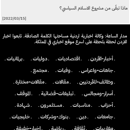
ماذا تبقّى من مشروع الاسلام السياسي؟
[2022/03/15]
مدار الساعة: وكالة اخبارية اردنية مساحتها الكلمة الصادقة. تابعوا اخبار
الاردن لحظة بلحظة على اسرع موقع اخباري في المملكة.
ـ أخبار-الأردن ـ
ـ اقتصاديات ـ
ـ دوليات ـ
ـ برلمانيات ـ
ـ جاهات-واعراس ـ
ـ وفيات ـ
ـ مجتمع ـ
ـ وظائف-للأردنيين ـ
ـ مقالات ـ
ـ مقالات-مختارة ـ
ـ أسرار-ومجالس ـ
ـ تبليغات-قضائية ـ
ـ الموقف ـ
ـ أحزاب ـ
ـ مناسبات ـ
ـ مستثمرون ـ
ـ شهادة ـ
ـ جامعات ـ
ـ دين ـ
ـ بنوك-وشركات ـ
ـ خليجيات ـ
ـ مغاربيات ـ
ـ ثقافة ـ
ـ رياضة ـ
ـ اخبار-خفيفة ـ