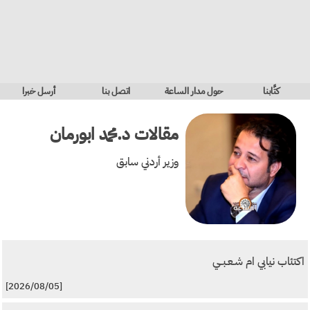
كتَّابنا
حول مدار الساعة
اتصل بنا
أرسل خبرا
مقالات
د.محمد ابورمان
وزير أردني سابق
اكتئاب نيابي ام شـعـبــي
[2026/08/05]