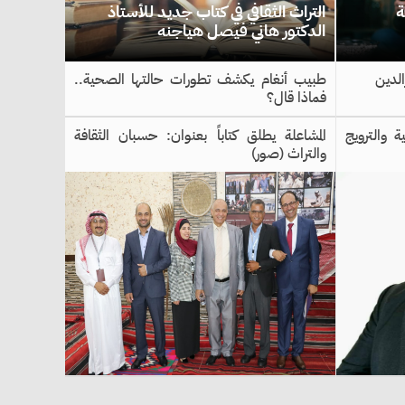
ة
التراث الثقافي في كتاب جديد للأستاذ
الدكتور هاني فيصل هياجنه
لدين
طبيب أنغام يكشف تطورات حالتها الصحية..
فماذا قال؟
 والترويج
المشاعلة يطلق كتاباً بعنوان: حسبان الثقافة
والتراث (صور)