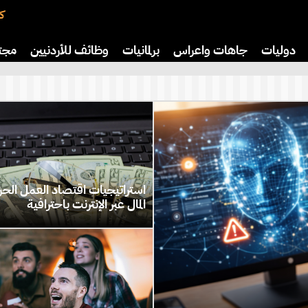
كت
دوليات
جاهات واعراس
برلمانيات
وظائف للأردنيين
مجت
افة
رياضة
سياحة
صحة وأسرة
استراتيجيات اقتصاد العمل الح
المال عبر الإنترنت باحترافية