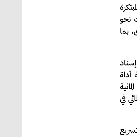
بتكرة
ت نحو
ى، بما
إسناد
 أداة
مائية
ئي في
سريع