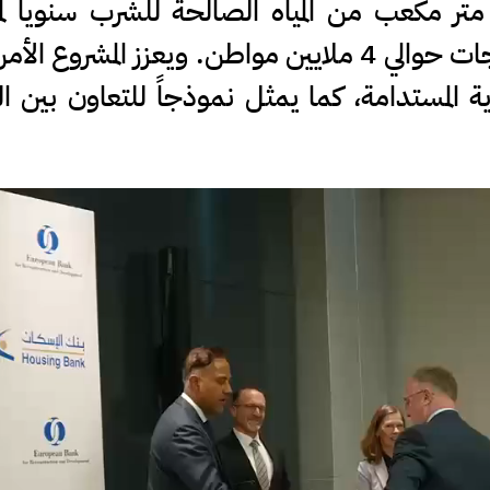
توفير نحو 300 مليون متر مكعب من المياه الصالحة للشرب سنوياً 
العقبة وعمّان، بما يكفي لتلبية احتياجات حوالي 4 ملايين مواطن. ويعزز المشروع 
ة المستدامة، كما يمثل نموذجاً للتعاون بين ا