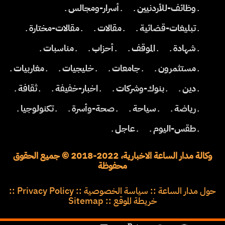
ـ وظائف-للأردنيين ـ
ـ أسرار-ومجالس ـ
ـ تبليغات-قضائية ـ
ـ مقالات ـ
ـ مقالات-مختارة ـ
ـ شهادة ـ
ـ الموقف ـ
ـ أحزاب ـ
ـ مناسبات ـ
ـ مستثمرون ـ
ـ جامعات ـ
ـ خليجيات ـ
ـ مغاربيات ـ
ـ دين ـ
ـ بنوك-وشركات ـ
ـ اخبار-خفيفة ـ
ـ ثقافة ـ
ـ رياضة ـ
ـ سياحة ـ
ـ صحة-وأسرة ـ
ـ تكنولوجيا ـ
ـ طقس-اليوم ـ
ـ عاجل ـ
وكالة مدار الساعة الاخبارية، 2022-2018 © جميع الحقوق
محفوظة
حول مدار الساعة
::
سياسة الخصوصية
::
Privacy Policy
::
خريطة الموقع
::
Sitemap