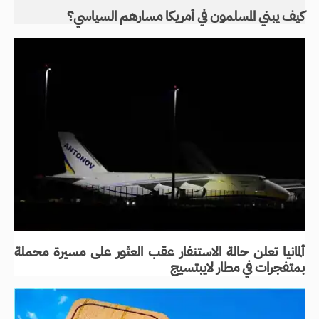
كيف يبني المسلمون في أمريكا مسارهم السياسي؟
ألمانيا تعلن حالة الاستنفار عقب العثور على مسيرة محملة
بمتفجرات في مطار لايبتسيج