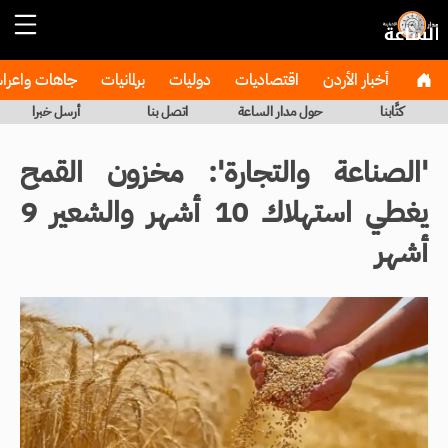
أخبار الأردن
اقتصاديات
دوليات
برلمانيات
جاهات واعر
كتَّابنا
حول مدار الساعة
اتصل بنا
أرسل خبرا
'الصناعة والتجارة': مخزون القمح
يغطي استهلاك 10 أشهر والشعير 9
أشهر