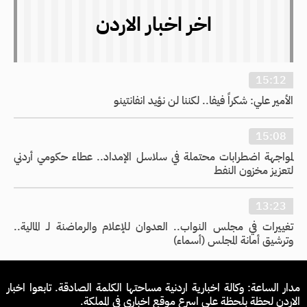
اخر اخبار الاردن
15:12
الأمير علي: شكراً فيفا.. لكننا لن نؤيد انفانتينو
15:08
لمواجهة اضطرابات محتملة في سلاسل الإمداد.. عطاء حكومي أردني
لتعزيز مخزون النفط
13:23
تغييرات في مجلس النواب.. العدوان للإعلام والرماضنة لـ المالية..
وترشيق أمانة المجلس (أسماء)
مدار الساعة: وكالة اخبارية اردنية مساحتها الكلمة الصادقة. تابعوا اخبار
الاردن لحظة بلحظة على اسرع موقع اخباري في المملكة.