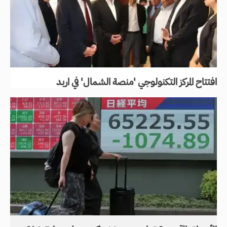
افتتاح المركز التكنولوجي 'منصة الشمال' في اربد