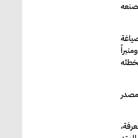
يصنعه
صياغة
نبراً
تخطئه
مصدر
عرفة،