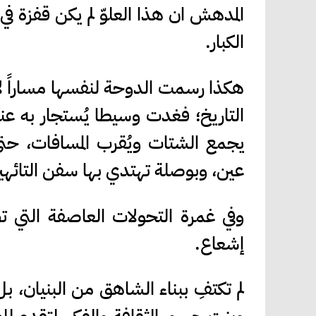
المدهش ان هذا العلوّ لم يكن قفزة ف
الكبار.
هكذا رسمت الدوحة لنفسها مساراً لا
التاريخ؛ فغدت وسيطا يُستجار به عند
يجمع الشتات ويُقرب المسافات، حتى
عين، وبوصلة تهتدي بها سفن التائهين 
وفي غمرة التحولات العاصفة التي
إشعاع.
لم تكتفِ ببناء الشاهق من البنيان، ب