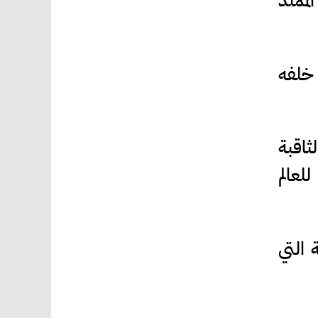
لممتد
 خلفه
ثاقبة
لعالم
 التي