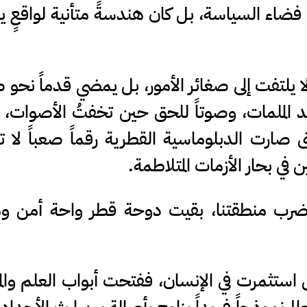
ي فضاء السياسة، بل كان هندسةً متأنية لواقعٍ 
 يلتفت إلى صغائر الأمور، بل يمضي قدماً نحو 
 الملمات، وصوتاً للحق حين تخفتُ الأصوات، وم
 صارت الدبلوماسية القطرية رقماً صعباً لا 
في بحار الأزمات المتلاطمة.
 تضرب منطقتنا، بقيت دوحة قطر واحة أمن و
ل استثمرت في الإنسان، ففتحت أبواب العلم والم