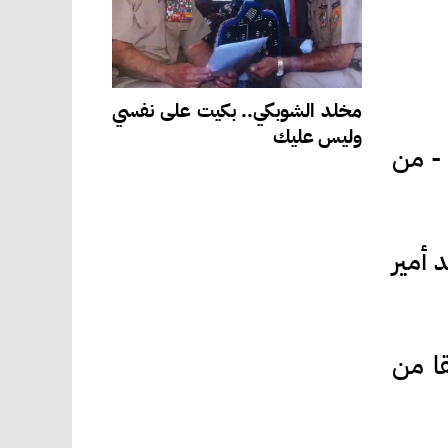
مخلد الشوبكي.. بكيت على نفسي
وليس عليك
 - من
ات إلا أن المناسبة اليوم الذكرى هي الـ 46 لمولد أمير
قا من