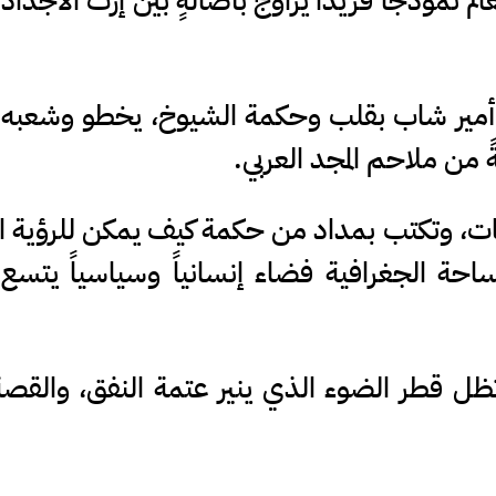
م نموذجاً فريداً يزاوج بأصالةٍ بين إرث الأجداد ا
ا أمير شاب بقلب وحكمة الشيوخ، يخطو وشعبه
 من ملاحم المجد العربي.
ت، وتكتب بمداد من حكمة كيف يمكن للرؤية ال
حة الجغرافية فضاء إنسانياً وسياسياً يتسع ل
وتظل قطر الضوء الذي ينير عتمة النفق، والقصة