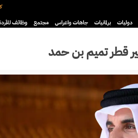
كت
دوليات
برلمانيات
جاهات واعراس
مجتمع
وظائف للأردن
افة
رياضة
سياحة
صحة وأسرة