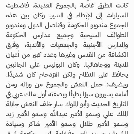
كانت الطرق غاصة بالجموع العديدة، فاضطرت
السيارات إلى الإبطاء في السير. وكان بين هذه
الجموع مندوبو الحكومة وقناصل الدول ومندوبو
الطوائف المسيحية وجميع مدارس الحكومة
والمدارس الأجنبية والجمعيات والأندية، وفرق
الكشافة من القدس وغيرها وعدد كبير من أعيان
المدينة ووجاهائها. وكان البوليس على الجانبين
يحافظ على النظام ولكن الازدحام كان شديدًا.
ويضيف: حمل النعش والجموع من ورائه ومن
أمامه يسيرون سيرًا بطيئًا وبصفته أول ملك عربي في
التاريخ الحديث وأبو الملوك سار خلف النعش جلالة
الملك علي وسمو الأمير عبدالله وسمو الأمير زيد
وسمو الأمير طلال وسمو الأمير شاكر وسيادة
الشريف حسين ناصر وفخامة رئيس حكومة شرق