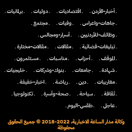
ـ أخبار-الأردن ـ
ـ اقتصاديات ـ
ـ دوليات ـ
ـ برلمانيات ـ
ـ جاهات-واعراس ـ
ـ وفيات ـ
ـ مجتمع ـ
ـ وظائف-للأردنيين ـ
ـ أسرار-ومجالس ـ
ـ تبليغات-قضائية ـ
ـ مقالات ـ
ـ مقالات-مختارة ـ
ـ الموقف ـ
ـ أحزاب ـ
ـ مناسبات ـ
ـ مستثمرون ـ
ـ شهادة ـ
ـ جامعات ـ
ـ بنوك-وشركات ـ
ـ خليجيات ـ
ـ مغاربيات ـ
ـ دين ـ
ـ رياضة ـ
ـ اخبار-خفيفة ـ
ـ ثقافة ـ
ـ سياحة ـ
ـ صحة-وأسرة ـ
ـ تكنولوجيا ـ
ـ عاجل ـ
ـ طقس-اليوم ـ
وكالة مدار الساعة الاخبارية، 2022-2018 © جميع الحقوق
محفوظة