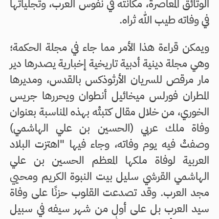
الوثائق المعاصرة، مكانته في نفوس العرب، وتجلياتها
في وفاته طيب الله ثراه.
ويمكن قراءة هذا الأمر مما جاء في مجلة الحكمة؛
وهي مجلة دينية أدبية تاريخية إخبارية يصدرها دير
مار مرقص للسريان الأرثوذكس بالقدس، ومديرها
المطران فورلس ميخائيل أنطوان ويحررها جريس
الخوري، من خلال مقال كتبتْه بهذه المناسبة بعنوان
وفاة ملك عربي (الحسين بن علي الهاشمي)
وصفتْ فيه يوم وفاته، وجاء فيها "اهتزت البلاد
العربية لوفاة ملكها المعظم الحسين بن علي
الهاشمي القرشي سليل بيت النبوة الكريم ومحيي
مجد العرب. وقد تصدعت القلوب حزنًا على وفاة
سيد العرب بل على أول من شهر سيفه في سبيل