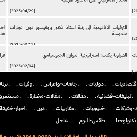
الجدار الاسرائيلي على الحدود الاردنية
الط
[2025/04/29]
الترقيات الاكاديمية الى رتبة استاذ دكتور بروفيسور دون انجازات
اخل
ملموسة
هنا
[2025/03/12]
لك
الطراونة يكتب: استراتيجية التوازن الجيوسياسي
قرا
[2025/02/04]
اقتصاديات ـ
ـ دوليات ـ
ـ جاهات-واعراس ـ
ـ وفيات ـ
ـ برلما
ـ تبليغات-قضائية ـ
ـ مقالات ـ
ـ مقالات-مختارة ـ
ـ مستثمرون
ك-وشركات ـ
ـ خليجيات ـ
ـ مغاربيات ـ
ـ دين ـ
ـ اخبار-خفيفة 
 تكنولوجيا ـ
ـ طقس-اليوم ـ
ـ عاجل ـ