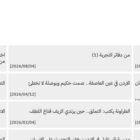
من دفاتر التجربة (1)
اخل
من 
[2026/08/04]
ان
الاردن في عين العاصفة.. صمت حكيم وبوصلة لا تخطئ
التع
[2026/04/12]
الطراونة يكتب: التملق.. حين يرتدي الزيف قناع اللطف
الا
[2026/02/04]
مدرسة المستقبل في الاردن: رهان التحديث على الانسان
الط