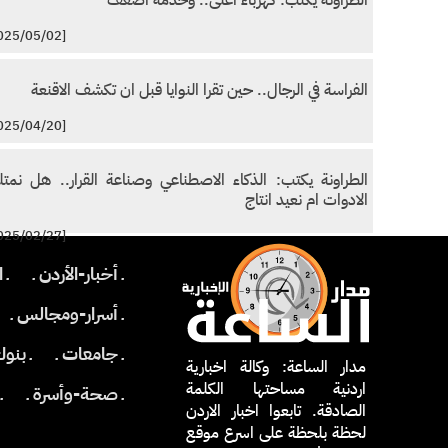
الطراونة يكتب: كهرباء اغلى.. وخدمة اضعف
[2025/05/02]
الفراسة في الرجال.. حين تقرا النوايا قبل ان تكشف الاقنعة
[2025/04/20]
الطراونة يكتب: الذكاء الاصطناعي وصناعة القرار.. هل نمت
الادوات ام نعيد انتاج
[2025/02/27]
ـ أخبار-الأردن ـ
ـ 
ـ أسرار-ومجالس ـ
ـ جامعات ـ
ـ بنو
مدار الساعة: وكالة اخبارية
اردنية مساحتها الكلمة
ـ صحة-وأسرة ـ
ـ
الصادقة. تابعوا اخبار الاردن
لحظة بلحظة على اسرع موقع