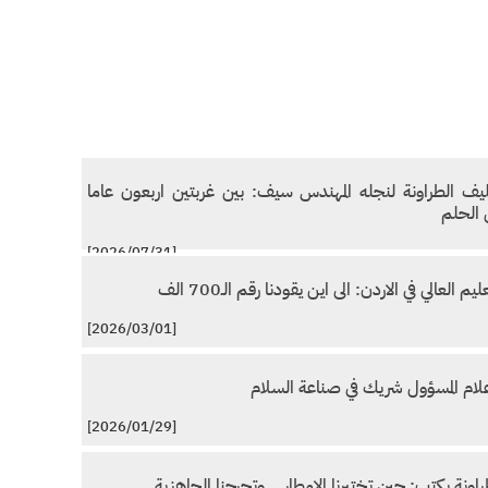
يف الطراونة لنجله المهندس سيف: بين غربتين اربعون عاما
الحلم
[2026/07/31]
ليم العالي في الاردن: الى اين يقودنا رقم الـ700 الف
[2026/03/01]
علام المسؤول شريك في صناعة السلام
[2026/01/29]
راونة يكتب: حين تختبرنا الامطار… وتحرجنا الجاهزية