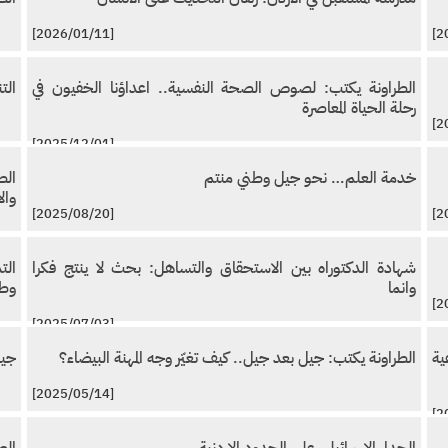
[2026/01/11]
الطراونة يكتب: لصوص الصحة النفسية.. اعداؤنا الخفيون في
الت
رحلة الحياة المعاصرة
[2025/12/01]
خدمة العلم… نحو جيل وطني منتم
الط
وال
[2025/08/20]
شهادة الدكتوراه بين الاستحقاق والتساهل: بحث لا ينتج فكرا
الت
وانما
وطن
[2025/07/03]
ية
الطراونة يكتب: جيل بعد جيل.. كيف تغيّر وجه المهنة البيضاء؟
جيل
[2025/05/14]