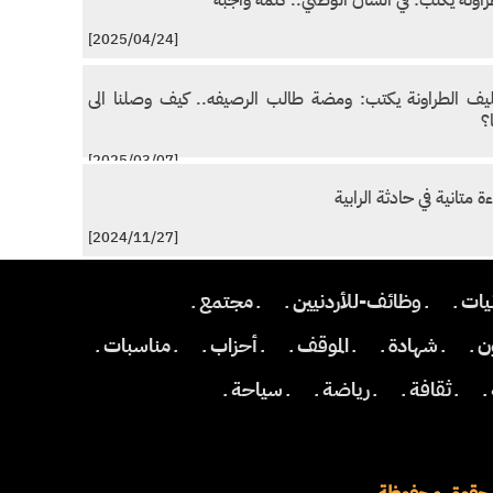
راونة يكتب: في الشان الوطني.. كلمة واجبة
[2025/04/24]
يف الطراونة يكتب: ومضة طالب الرصيفه.. كيف وصلنا الى
؟
[2025/03/07]
ءة متانية في حادثة الرابية
[2024/11/27]
نيات ـ
ـ وظائف-للأردنيين ـ
ـ مجتمع ـ
 ـ
ـ شهادة ـ
ـ الموقف ـ
ـ أحزاب ـ
ـ مناسبات ـ
ـ
ـ ثقافة ـ
ـ رياضة ـ
ـ سياحة ـ