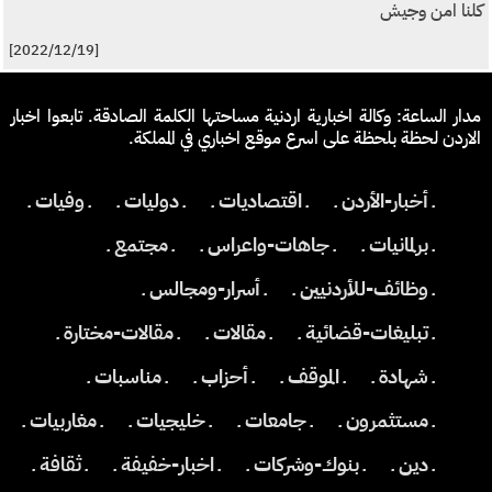
كلنا امن وجيش
[2022/12/19]
مدار الساعة: وكالة اخبارية اردنية مساحتها الكلمة الصادقة. تابعوا اخبار
الاردن لحظة بلحظة على اسرع موقع اخباري في المملكة.
ـ أخبار-الأردن ـ
ـ اقتصاديات ـ
ـ دوليات ـ
ـ وفيات ـ
ـ برلمانيات ـ
ـ جاهات-واعراس ـ
ـ مجتمع ـ
ـ وظائف-للأردنيين ـ
ـ أسرار-ومجالس ـ
ـ تبليغات-قضائية ـ
ـ مقالات ـ
ـ مقالات-مختارة ـ
ـ شهادة ـ
ـ الموقف ـ
ـ أحزاب ـ
ـ مناسبات ـ
ـ مستثمرون ـ
ـ جامعات ـ
ـ خليجيات ـ
ـ مغاربيات ـ
ـ دين ـ
ـ بنوك-وشركات ـ
ـ اخبار-خفيفة ـ
ـ ثقافة ـ