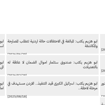
ابو هزيم يكتب: المبالغة في الاحتفالات حالة اردنية تتطلب المصارحة
ابو
والمكاشفة
اسل
[2026/06/29]
ابو هزيم يكتب: صندوق ستثمار اموال الضمان لا علاقة له
ابو
بالتعديلات
الى
[2026/02/28]
ور
ابو هزيم يكتب: اسرائيل الكبرى قيد التنفيذ.. الاردن مستهدف في
ابو
مرحلة لاحقة..
اما
[2025/08/18]
ية