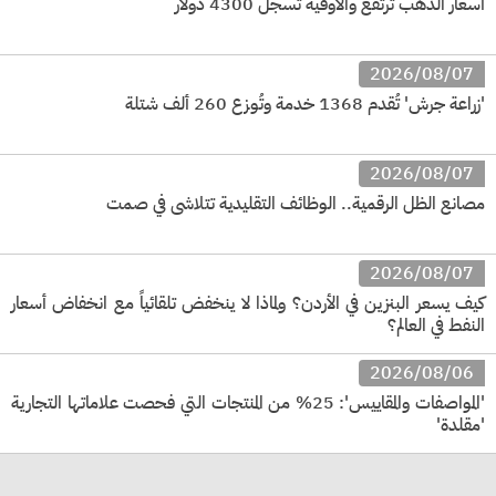
أسعار الذهب ترتفع والأوقية تسجل 4300 دولار
2026/08/07
'زراعة جرش' تُقدم 1368 خدمة وتُوزع 260 ألف شتلة
2026/08/07
مصانع الظل الرقمية.. الوظائف التقليدية تتلاشى في صمت
2026/08/07
كيف يسعر البنزين في الأردن؟ ولماذا لا ينخفض تلقائياً مع انخفاض أسعار
النفط في العالم؟
2026/08/06
'المواصفات والمقاييس': 25% من المنتجات التي فحصت علاماتها التجارية
'مقلدة'