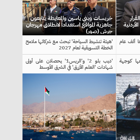
قرار
خريسات وبني ياسين والمعايطة يتابعون
أردنية
جاهزية المواقع استعداداً لانطلاق مهرجان
جرش (صور)
 ألف عام
'هيئة تنشيط السياحة' تبحث مع شركائها ملامح
الخطة التسويقية لعام 2027
عها كوجهة
'ديب بلو 2' و'الريس1' يحصلان على أولى
شهادات 'العلم الأزرق' في الشرق الأوسط