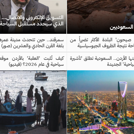
التسويق الإلكتروني والاتصال… ال
الذي سيحدد مستقبل السياحة ال
ن السعوديين
م صيحون' البلدة الأكثر تضرراً من
سمرقند.. حين تتحدث مدينة عمرها
احة نتيجة الظروف الجيوسياسية
بلغة القرن الحادي والعشرين (صور)
 بينها الأردن.. السعودية تطلق 'تأشيرة
كيف تُثبت 'العقبة' بالأردن موق
ياحية' الجديدة
سياحية في عام 2026؟ (فيديو)