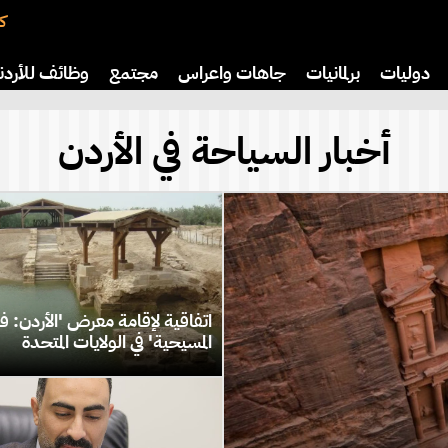
كت
دوليات
برلمانيات
جاهات واعراس
مجتمع
وظائف للأردن
افة
رياضة
سياحة
صحة وأسرة
أخبار السياحة في الأردن
اتفاقية لإقامة معرض 'الأردن: ف
المسيحية' في الولايات المتحدة