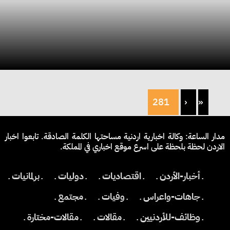
281
‹
«
مدار الساعة: وكالة اخبارية اردنية مساحتها الكلمة الصادقة. تابعوا اخبار
الاردن لحظة بلحظة على اسرع موقع اخباري في المملكة.
ـ أخبار-الأردن ـ
ـ اقتصاديات ـ
ـ دوليات ـ
ـ برلمانيات ـ
ـ جاهات-واعراس ـ
ـ وفيات ـ
ـ مجتمع ـ
ـ وظائف-للأردنيين ـ
ـ مقالات ـ
ـ مقالات-مختارة ـ