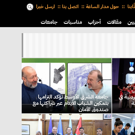
َّابنا
حول مدار الساعة
اتصل بنا
ارسل خبرا
يين
مقالات
أحزاب
مناسبات
جامعات
دنية في
جامعة الشرق الأوسط تؤكد التزامها
ة
بتمكين الشباب الأيتام عبر شراكتها مع
صندوق الأمان