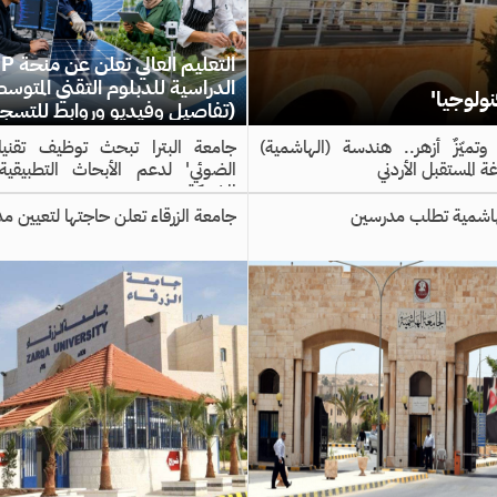
التعليم ال
الدراسية للدبلوم التقني المتوسط
نولوجيا'
(تفاصيل وفيديو وروابط للتسج
 وتميّزٌ أزهر.. هندسة (الهاشمية)
جامعة البترا تبحث توظيف تقنيات
المستقبل الأردني
الضوئي' لدعم الأبحاث التطبيقية 
المشتركة
هاشمية تطلب مدرسين
جامعة الزرقاء تعلن حاجتها لتعيين م