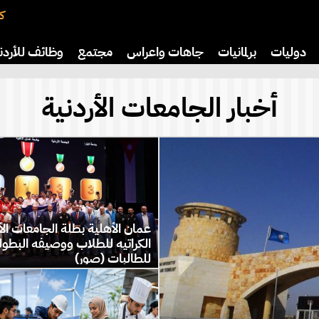
كت
دوليات
برلمانيات
جاهات واعراس
مجتمع
وظائف للأردن
افة
رياضة
سياحة
صحة وأسرة
أخبار الجامعات الأردنية
عمان الأهلية بطلة الجامعات الأر
الكراتيه للطلاب ووصيفه البطول
للطالبات (صور)