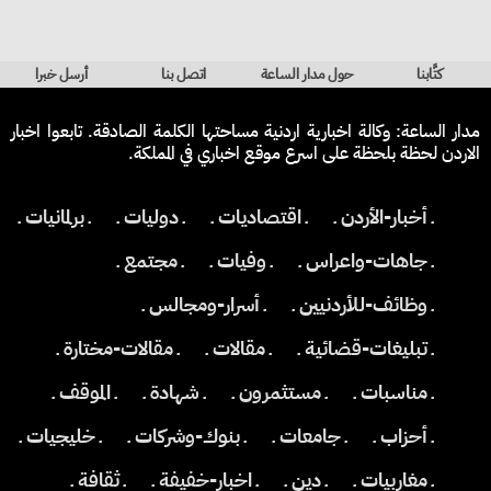
كتَّابنا
حول مدار الساعة
اتصل بنا
أرسل خبرا
مدار الساعة: وكالة اخبارية اردنية مساحتها الكلمة الصادقة. تابعوا اخبار
الاردن لحظة بلحظة على اسرع موقع اخباري في المملكة.
ـ أخبار-الأردن ـ
ـ اقتصاديات ـ
ـ دوليات ـ
ـ برلمانيات ـ
ـ جاهات-واعراس ـ
ـ وفيات ـ
ـ مجتمع ـ
ـ وظائف-للأردنيين ـ
ـ أسرار-ومجالس ـ
ـ تبليغات-قضائية ـ
ـ مقالات ـ
ـ مقالات-مختارة ـ
ـ مناسبات ـ
ـ مستثمرون ـ
ـ شهادة ـ
ـ الموقف ـ
ـ أحزاب ـ
ـ جامعات ـ
ـ بنوك-وشركات ـ
ـ خليجيات ـ
ـ مغاربيات ـ
ـ دين ـ
ـ اخبار-خفيفة ـ
ـ ثقافة ـ