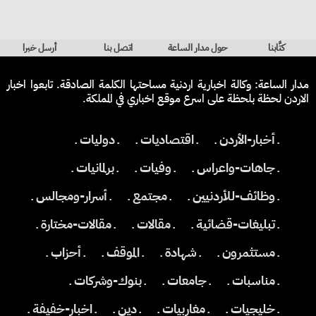
كتَّابنا
حول مدار الساعة
اتصل بنا
أرسل خبرا
مدار الساعة: وكالة اخبارية اردنية مساحتها الكلمة الصادقة. تابعوا اخبار
الاردن لحظة بلحظة على اسرع موقع اخباري في المملكة.
ـ أخبار-الأردن ـ
ـ اقتصاديات ـ
ـ دوليات ـ
ـ جاهات-واعراس ـ
ـ وفيات ـ
ـ برلمانيات ـ
ـ وظائف-للأردنيين ـ
ـ مجتمع ـ
ـ أسرار-ومجالس ـ
ـ تبليغات-قضائية ـ
ـ مقالات ـ
ـ مقالات-مختارة ـ
ـ مستثمرون ـ
ـ شهادة ـ
ـ الموقف ـ
ـ أحزاب ـ
ـ مناسبات ـ
ـ جامعات ـ
ـ بنوك-وشركات ـ
ـ خليجيات ـ
ـ مغاربيات ـ
ـ دين ـ
ـ اخبار-خفيفة ـ