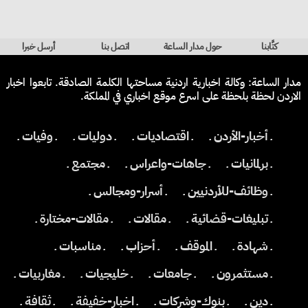
كتَّابنا
حول مدار الساعة
اتصل بنا
أرسل خبرا
مدار الساعة: وكالة اخبارية اردنية مساحتها الكلمة الصادقة. تابعوا اخبار
الاردن لحظة بلحظة على اسرع موقع اخباري في المملكة.
ـ أخبار-الأردن ـ
ـ اقتصاديات ـ
ـ دوليات ـ
ـ وفيات ـ
ـ برلمانيات ـ
ـ جاهات-واعراس ـ
ـ مجتمع ـ
ـ وظائف-للأردنيين ـ
ـ أسرار-ومجالس ـ
ـ تبليغات-قضائية ـ
ـ مقالات ـ
ـ مقالات-مختارة ـ
ـ شهادة ـ
ـ الموقف ـ
ـ أحزاب ـ
ـ مناسبات ـ
ـ مستثمرون ـ
ـ جامعات ـ
ـ خليجيات ـ
ـ مغاربيات ـ
ـ دين ـ
ـ بنوك-وشركات ـ
ـ اخبار-خفيفة ـ
ـ ثقافة ـ