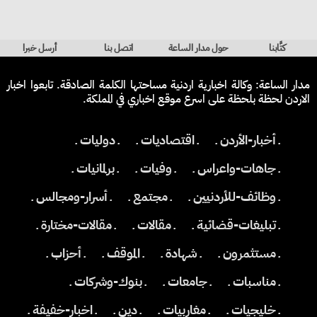
كتَّابنا
حول مدار الساعة
اتصل بنا
أرسل خبرا
مدار الساعة: وكالة اخبارية اردنية مساحتها الكلمة الصادقة. تابعوا اخبار
الاردن لحظة بلحظة على اسرع موقع اخباري في المملكة.
ـ أخبار-الأردن ـ
ـ اقتصاديات ـ
ـ دوليات ـ
ـ جاهات-واعراس ـ
ـ وفيات ـ
ـ برلمانيات ـ
ـ وظائف-للأردنيين ـ
ـ مجتمع ـ
ـ أسرار-ومجالس ـ
ـ تبليغات-قضائية ـ
ـ مقالات ـ
ـ مقالات-مختارة ـ
ـ مستثمرون ـ
ـ شهادة ـ
ـ الموقف ـ
ـ أحزاب ـ
ـ مناسبات ـ
ـ جامعات ـ
ـ بنوك-وشركات ـ
ـ خليجيات ـ
ـ مغاربيات ـ
ـ دين ـ
ـ اخبار-خفيفة ـ