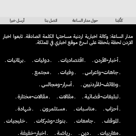
كتَّابنا
حول مدار الساعة
اتصل بنا
أرسل خبرا
مدار الساعة: وكالة اخبارية اردنية مساحتها الكلمة الصادقة. تابعوا اخبار
الاردن لحظة بلحظة على اسرع موقع اخباري في المملكة.
ـ أخبار-الأردن ـ
ـ اقتصاديات ـ
ـ دوليات ـ
ـ برلمانيات ـ
ـ جاهات-واعراس ـ
ـ وفيات ـ
ـ مجتمع ـ
ـ وظائف-للأردنيين ـ
ـ أسرار-ومجالس ـ
ـ تبليغات-قضائية ـ
ـ مقالات ـ
ـ مقالات-مختارة ـ
ـ أحزاب ـ
ـ مناسبات ـ
ـ مستثمرون ـ
ـ شهادة ـ
ـ الموقف ـ
ـ جامعات ـ
ـ بنوك-وشركات ـ
ـ خليجيات ـ
ـ مغاربيات ـ
ـ دين ـ
ـ رياضة ـ
ـ اخبار-خفيفة ـ