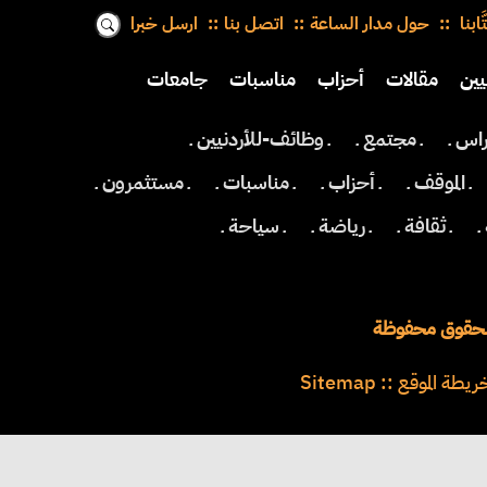
َّابنا
حول مدار الساعة
اتصل بنا
ارسل خبرا
يين
مقالات
أحزاب
مناسبات
جامعات
اس ـ
ـ مجتمع ـ
ـ وظائف-للأردنيين ـ
ـ الموقف ـ
ـ أحزاب ـ
ـ مناسبات ـ
ـ مستثمرون ـ
ـ
ـ ثقافة ـ
ـ رياضة ـ
ـ سياحة ـ
ريطة الموقع
::
Sitemap