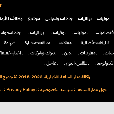
كت
دوليات
برلمانيات
جاهات واعراس
مجتمع
وظائف للأردن
اقتصاديات ـ
ـ دوليات ـ
ـ وفيات ـ
ـ برلمانيات ـ
ـ جاهات-واعر
افة
رياضة
سياحة
صحة وأسرة
ـ تبليغات-قضائية ـ
ـ مقالات ـ
ـ مقالات-مختارة ـ
ـ شهادة ـ
جيات ـ
ـ مغاربيات ـ
ـ دين ـ
ـ بنوك-وشركات ـ
ـ اخبار-خفيفة 
 تكنولوجيا ـ
ـ طقس-اليوم ـ
ـ عاجل ـ
وكالة مدار الساعة الاخبارية، 2022-2018 © جميع الحقوق محفوظة
حول مدار الساعة
::
سياسة الخصوصية
::
Privacy Policy
::
خ