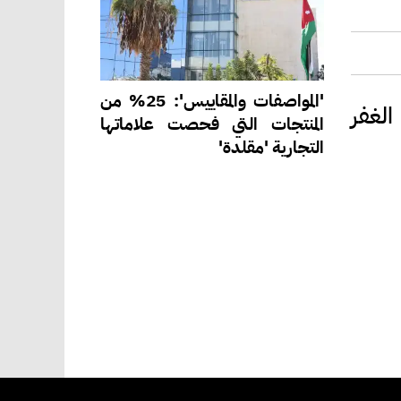
'المواصفات والمقاييس': 25% من
لغفر
المنتجات التي فحصت علاماتها
التجارية 'مقلدة'