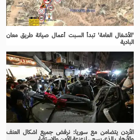
'الأشغال العامة' تبدأ السبت أعمال صيانة طريق معان
البادية
الأردن يتضامن مع سوريا: نرفض جميع اشكال العنف
والأرهاب الذي يسعى لزعزعة الأمن والاستقرار