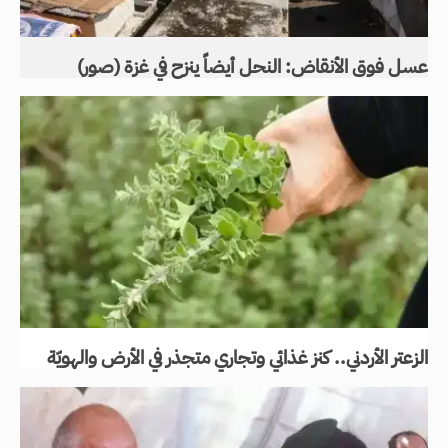
عسل فوق الأنقاض: النحل أيضاً ينزح في غزة (صور)
الزعتر الأردني.. كنز غذائي وتجاري متجذر في الأرض والهويّة