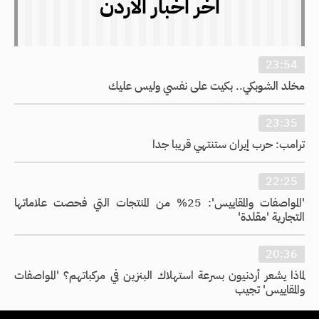
اخر اخبار الاردن
23:54
مخلد الشوبكي.. بكيت على نفسي وليس عليك
23:35
ترامب: حرب إيران ستنتهي قريبا جدا
22:25
'المواصفات والمقاييس': 25% من المنتجات التي فحصت علاماتها
التجارية 'مقلدة'
20:36
لماذا يشعر أردنيون بسرعة استهلاك البنزين في مركباتهم؟ 'المواصفات
والمقاييس' تجيب