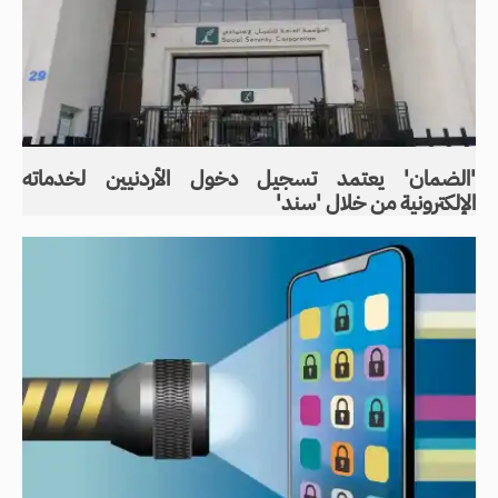
'الضمان' يعتمد تسجيل دخول الأردنيين لخدماته
الإلكترونية من خلال 'سند'