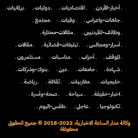
ـ أخبار-الأردن ـ
ـ اقتصاديات ـ
ـ دوليات ـ
ـ برلمانيات ـ
ـ جاهات-واعراس ـ
ـ وفيات ـ
ـ مجتمع ـ
ـ وظائف-للأردنيين ـ
ـ مقالات-مختارة ـ
ـ أسرار-ومجالس ـ
ـ تبليغات-قضائية ـ
ـ مقالات ـ
ـ الموقف ـ
ـ أحزاب ـ
ـ مناسبات ـ
ـ مستثمرون ـ
ـ شهادة ـ
ـ جامعات ـ
ـ دين ـ
ـ بنوك-وشركات ـ
ـ خليجيات ـ
ـ مغاربيات ـ
ـ ثقافة ـ
ـ رياضة ـ
ـ اخبار-خفيفة ـ
ـ سياحة ـ
ـ صحة-وأسرة ـ
ـ تكنولوجيا ـ
ـ عاجل ـ
ـ طقس-اليوم ـ
وكالة مدار الساعة الاخبارية، 2022-2018 © جميع الحقوق
محفوظة