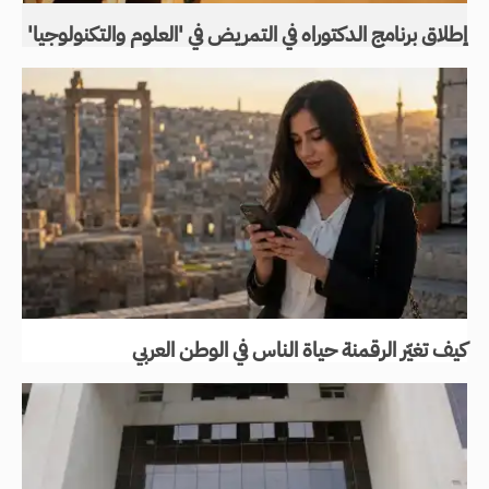
إطلاق برنامج الدكتوراه في التمريض في 'العلوم والتكنولوجيا'
كيف تغيّر الرقمنة حياة الناس في الوطن العربي