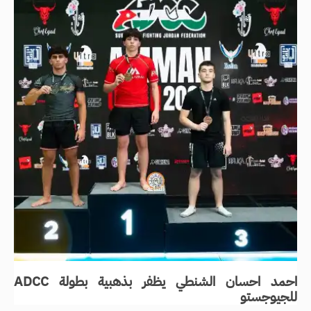
احمد احسان الشنطي يظفر بذهبية بطولة ADCC
للجيوجستو