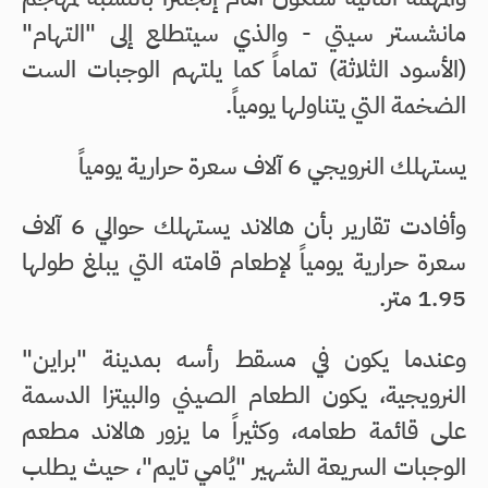
مانشستر سيتي - والذي سيتطلع إلى "التهام"
(الأسود الثلاثة) تماماً كما يلتهم الوجبات الست
الضخمة التي يتناولها يومياً.
يستهلك النرويجي 6 آلاف سعرة حرارية يومياً
وأفادت تقارير بأن هالاند يستهلك حوالي 6 آلاف
سعرة حرارية يومياً لإطعام قامته التي يبلغ طولها
1.95 متر.
وعندما يكون في مسقط رأسه بمدينة "براين"
النرويجية، يكون الطعام الصيني والبيتزا الدسمة
على قائمة طعامه، وكثيراً ما يزور هالاند مطعم
الوجبات السريعة الشهير "يُامي تايم"، حيث يطلب