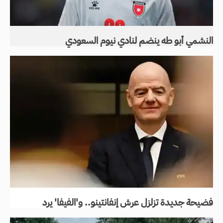
النشمي أبو طه ينضم لنادي نيوم السعودي
فضيحة جديدة تزلزل عرش إنفانتينو.. و'الفيفا' يرد