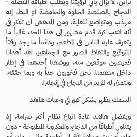
براين، لا يزال يأتي لرؤيتنا ويطلب أطباقه المفضلة -
الدجاج بالصلصة الحلوة والحامضة أو البط، إنه
مهذب ومتواضع للغاية، ومن المدهش أن تفكر في
أنه لاعب كرة قدم مشهور إلى هذا الحد، غالباً ما
يتعرف عليه الناس في المطعم، ودائماً ما يجد وقتاً
للتوقيع والتقاط الصور مع الجماهير، لقد أهدانا
قميصين موقعين منه، ووضعنا أحدهما في إطار
داخل مطعمنا. نحن فخورون جداً به وبما حققه،
ونتمنى له المزيد من النجاح في إنجلترا.
السمك يظهر بشكل كبير في وجبات هالاند
ويفضل هالاند عادة اتباع نظام أكثر صرامة، إذ
يتناول أطباقاً من الدجاج والمعكرونة المطبوخة - دون
ملح أو زيت - بالإضافة إلى أطعمة مثل سمك أبو