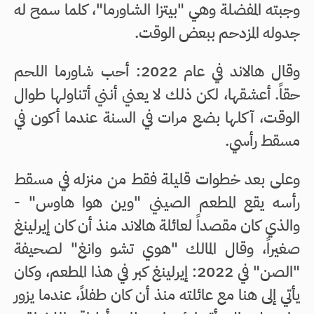
وجبته المفضلة وهي "بيتزا الشاورما"، كلما سمح له
جدوله المزدحم ببعض الوقت.
وقال هالاند في عام 2022: أحب شاورما اللحم
حقاً. أعشقها، لكن ذلك لا يعني أنني أتناولها طوال
الوقت، آكلها بضع مرات في السنة عندما أكون في
مسقط رأسي.
وعلى بعد خطوات قليلة فقط من منزله في مسقط
رأسه يقع المطعم الصيني "وين هوا هاوس" -
والذي كان مقصداً لعائلة هالاند منذ أن كان إيرلينغ
صغيراً، وقال المالك "هوي تشو وانغ" لصحيفة
"الصن" في 2022: إيرلينغ كبر في هذا المطعم، وكان
يأتي إلى هنا مع عائلته منذ أن كان طفلاً، عندما يزور