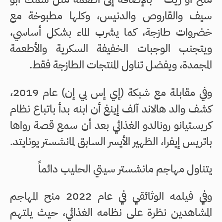
سيف والقاروص والدنيس، وكلها مطبوخة مع
خضروات طازجة، كما يشرب الماء بشكل أساسي،
ويتجنب الوجبات الخفيفة السكرية والأطعمة
المجمدة، ويفضل تناول المنتجات الطازجة فقط.
وفي مقابلة مع شبكة (إي إس بي إن) عام 2019،
كشف والد هالاند آلف إينغ أن ابنه بدأ باتباع نظام
كريستيانو رونالدو الغذائي بعد أن سمع قصة رواها
باتريس إيفرا، الظهير الأيسر السابق لمانشستر يونايتد.
يتناول مهاجم مانشستر سيتي الحليب دائماً
وفي فيلمه الوثائقي في عام 2022 منح المهاجم
المشاهدين نظرة على نظامه الغذائي، حيث يلتهم