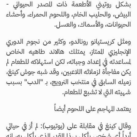
بشكل روتيني الأطعمة ذات المصدر الحيواني -
البيض، والحليب الخام، واللحوم الحمراء، وأحشاء
الحيوانات، والأسماك، والعسل.
ومثل كريستيانو رونالدو، وكثير من نجوم الدوري
الإنجليزي الممتاز، يمتلك هالاند طاهيه الخاص
لمساعدته في إعداد وجباته، لكن استهلاكه للطعام لم
يكن مفاجأة لزملائه اللاعبين، وقد شبه جوش كينغ،
زميله السابق في منتخب النرويج، بـ "الدب" بسبب
شهيته التي لا تشبع للطعام.
يعتمد المهاجم على اللحوم أيضاً
وقال كينغ في مقابلة على (يوتيوب): لم أرَ في حياتي
أبداً أي شخص يأكل بهذا القدر الذي يأكل به، إنه