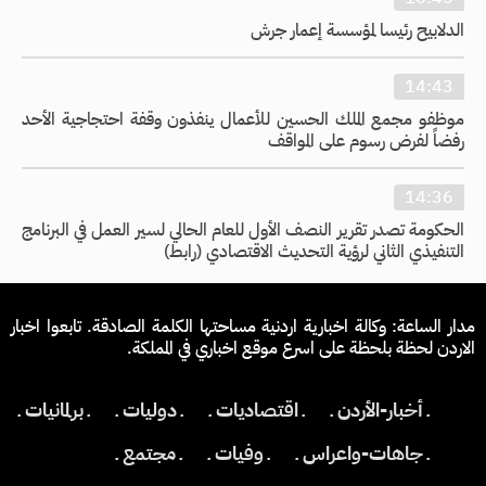
الدلابيح رئيسا لمؤسسة إعمار جرش
14:43
موظفو مجمع الملك الحسين للأعمال ينفذون وقفة احتجاجية الأحد
رفضاً لفرض رسوم على المواقف
14:36
الحكومة تصدر تقرير النصف الأول للعام الحالي لسير العمل في البرنامج
التنفيذي الثاني لرؤية التحديث الاقتصادي (رابط)
مدار الساعة: وكالة اخبارية اردنية مساحتها الكلمة الصادقة. تابعوا اخبار
الاردن لحظة بلحظة على اسرع موقع اخباري في المملكة.
ـ أخبار-الأردن ـ
ـ اقتصاديات ـ
ـ دوليات ـ
ـ برلمانيات ـ
ـ جاهات-واعراس ـ
ـ وفيات ـ
ـ مجتمع ـ