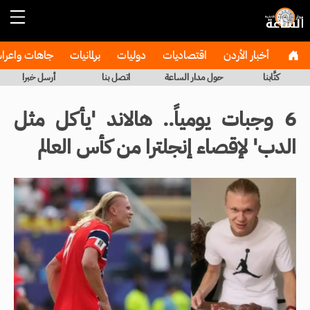
أخبار الأردن
اقتصاديات
دوليات
برلمانيات
جاهات واعر
كتَّابنا
حول مدار الساعة
اتصل بنا
أرسل خبرا
6 وجبات يومياً.. هالاند 'يأكل مثل
الدب' لإقصاء إنجلترا من كأس العالم