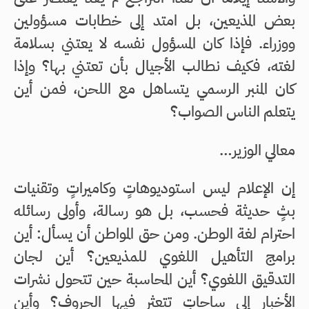
بعض المذيعين، بل امتد إلى خطابات مسؤولين
ووزراء. فإذا كان المسؤول نفسه لا يعتني بسلامة
لغته، فكيف نطالب الأجيال بأن تعتني بها؟ وإذا
كان المنبر الرسمي يتساهل مع اللحن، فمن أين
يتعلم الناس الصواب؟
معالي الوزير…
إن الإعلام ليس استوديوهاتٍ وكاميراتٍ وتقنيات
بثٍ حديثة فحسب، بل هو رسالة، وأولى رسائله
احترام لغة الوطن. ومن حق المواطن أن يسأل: أين
برامج التأهيل اللغوي للمذيعين؟ أين لجان
التدقيق اللغوي؟ أين المحاسبة حين تتحول نشرات
الأخبار إلى ساحاتٍ تتعثر فيها الحروف؟ وأين