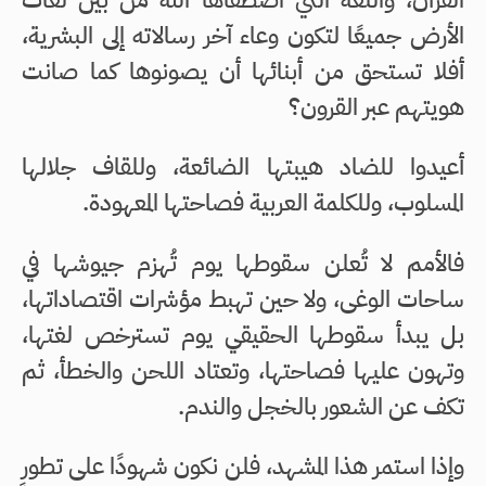
الأرض جميعًا لتكون وعاء آخر رسالاته إلى البشرية،
أفلا تستحق من أبنائها أن يصونوها كما صانت
هويتهم عبر القرون؟
أعيدوا للضاد هيبتها الضائعة، وللقاف جلالها
المسلوب، وللكلمة العربية فصاحتها المعهودة.
فالأمم لا تُعلن سقوطها يوم تُهزم جيوشها في
ساحات الوغى، ولا حين تهبط مؤشرات اقتصاداتها،
بل يبدأ سقوطها الحقيقي يوم تسترخص لغتها،
وتهون عليها فصاحتها، وتعتاد اللحن والخطأ، ثم
تكف عن الشعور بالخجل والندم.
وإذا استمر هذا المشهد، فلن نكون شهودًا على تطورٍ