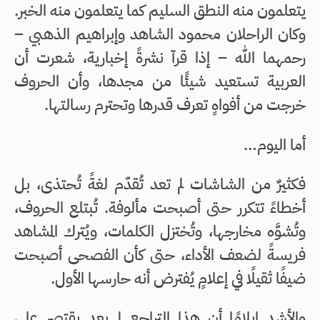
يتعلمون منه النطق السليم كما يتعلمون منه الخبر.
وكان الراحلان محمود الشاهد وإبراهيم الذهبي –
رحمهما الله – إذا قرآ نشرةً إخبارية، شعرت أن
العربية تستعيد شيئًا من مجدها، وأن الحروف
خرجت من أفواهٍ تعرف قدرها وتحترم رسالتها.
أما اليوم…
فكثيرٌ من الشاشات لم تعد تُقدّم لغةً تُحتذى، بل
أخطاءً تتكرر حتى أصبحت مألوفة. تُبتلع الحروف،
وتُشوَّه مخارجها، وتُختزل الكلمات، ويُترك المشاهد
فريسةً لضعف الأداء، حتى كأن الفصحى أصبحت
ضيفًا ثقيلًا في إعلامٍ يُفترض أنه حارسها الأول.
والأشد إيلامًا أن هذا التراجع لم يعد يقتصر على