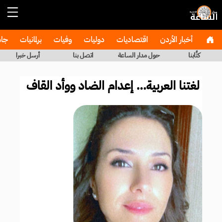
أخبار الأردن
اقتصاديات
دوليات
وفيات
برلمانيات
جا
كتَّابنا
حول مدار الساعة
اتصل بنا
أرسل خبرا
لغتنا العربية… إعدام الضاد ووأد القاف