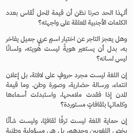
ألهذا الحد صرنا نظن أن قيمة المحل تُقاس بعدد
الكلمات الأجنبية المعلقة على واجهته؟
وهل يعجز التاجر عن اختيار اسمٍ عربيٍ جميل يفاخر
به، بدل أن يستعير هويةً ليست هويته، ولسانًا
ليس لسانه؟
إن اللغة ليست مجرد حروفٍ على لافتة، بل إعلان
انتماء، ورسالة حضارية، وصورة وطن. وما قيمة
المدن إذا فقدت ملامحها، واستبدلت أسماءها
وكلماتها بثقافاتٍ مستوردة؟
إن حماية اللغة ليست ترفًا ثقافيًا، وليست شأنًا
يخص اللغويين وحدهم، بل هي مسؤولية وطنية