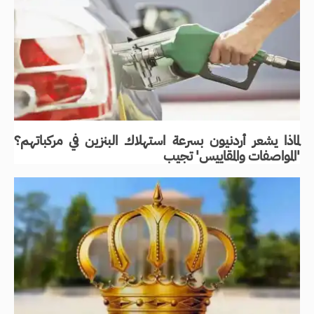
لماذا يشعر أردنيون بسرعة استهلاك البنزين في مركباتهم؟
'المواصفات والمقاييس' تجيب