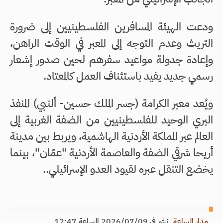
ودعت الهيئة المسافرين الفلسطينيين إلى ضرورة
التريث وعدم التوجه إلى المعبر في الوقت الراهن،
وإعادة جدولة مواعيد سفرهم لحين صدور إشعار
رسمي جديد يفيد باستئناف العمل كالمعتاد.
ويُعد معبر الكرامة (جسر الملك حسين- ألنبي) المنفذ
البري الوحيد للفلسطينيين من الضفة الغربية إلى
العالم عبر المملكة الأردنية الهاشمية، ويربط بين مدينة
أريحا شرقي الضفة والعاصمة الأردنية "عمّان"، بينما
يخضع التنقل عبره لقيود العدو الإسرائيلي..
مدار الساعة
ـ
نشر في 2026/07/09 الساعة 12:47