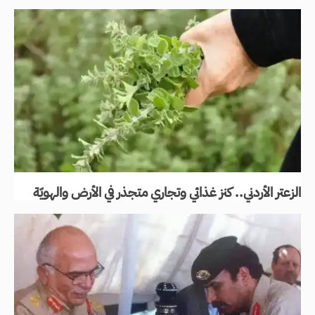
الزعتر الأردني.. كنز غذائي وتجاري متجذر في الأرض والهويّة