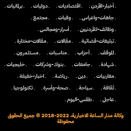
ـ أخبار-الأردن ـ
ـ اقتصاديات ـ
ـ دوليات ـ
ـ برلمانيات ـ
ـ جاهات-واعراس ـ
ـ وفيات ـ
ـ مجتمع ـ
ـ وظائف-للأردنيين ـ
ـ أسرار-ومجالس ـ
ـ تبليغات-قضائية ـ
ـ مقالات ـ
ـ مقالات-مختارة ـ
ـ الموقف ـ
ـ أحزاب ـ
ـ مناسبات ـ
ـ مستثمرون ـ
ـ شهادة ـ
ـ جامعات ـ
ـ بنوك-وشركات ـ
ـ خليجيات ـ
ـ مغاربيات ـ
ـ دين ـ
ـ رياضة ـ
ـ اخبار-خفيفة ـ
ـ ثقافة ـ
ـ سياحة ـ
ـ صحة-وأسرة ـ
ـ تكنولوجيا ـ
ـ عاجل ـ
ـ طقس-اليوم ـ
وكالة مدار الساعة الاخبارية، 2022-2018 © جميع الحقوق
محفوظة