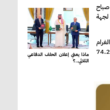
 الأردن صباح
 من محلات الصاغة، مقابل 80 دينارا لجهة
لغرام
الواحد من الذهب لعياري 24 و18 لغايات البيع من محلات الصاغة عند 96.8 و 74.2
ماذا يعني إعلان الحلف الدفاعي
الثلاثي..؟