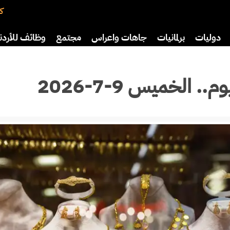
كت
دوليات
برلمانيات
جاهات واعراس
مجتمع
وظائف للأردن
افة
رياضة
سياحة
صحة وأسرة
 الخميس 9-7-2026