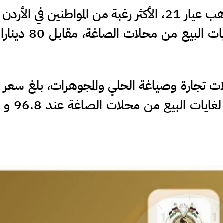
مدار الساعة - بلغ سعر بيع غرام الذهب عيار 21، الأكثر رغبة من المواطنين في
اليوم الخميس، عند 84.3 دينار لغايات البيع
 تجارة وصياغة الحلي والمجوهرات، بلغ سعر ا