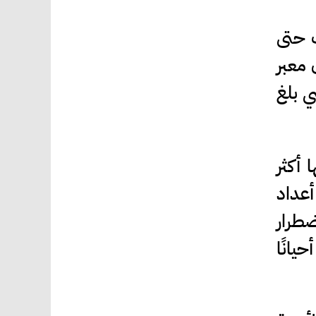
ت حتى
 معبر
ي بلغ
اد إليها أكثر
أعداد
ضطرار
يانًا