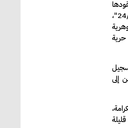
قودها
مجموعة من المؤسسات والنشطاء الفلسطينيين تحت شعار "حقنا: الجسر 24/7"،
وهرية
 حرية
تسجيل
 إلى
رامة،
قليلة