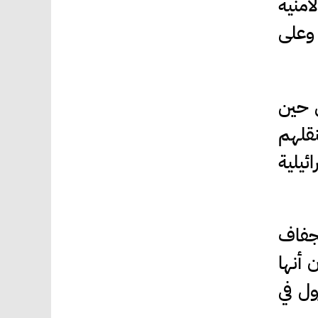
أمنية
 وعلى
ى حين
نقلهم
ئيلية
لجفاف
 أنها
ل في