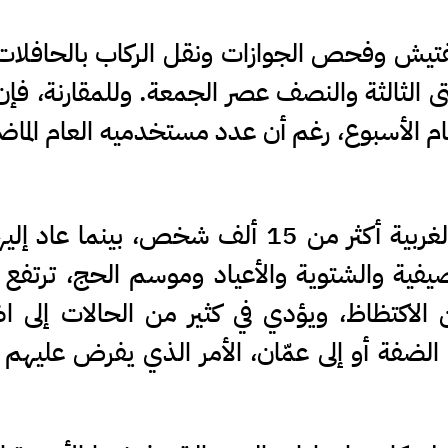
لتفتيش وفحص الجوازات ونقل الركاب بالحافلا
ى الثالثة والنصف عصر الجمعة. وللمقارنة، فإن
ام الأسبوع، رغم أن عدد مستخدميه العام الماض
وخلال الأسبوع الماضي غادر الضفة الغربية أكثر من 15 ألف شخص، بينما ع
 الصيفية والشتوية والأعياد وموسم الحج، ترتفع 
 الاكتظاظ، ويؤدي في كثير من الحالات إلى ا
الضفة أو إلى عمّان، الأمر الذي يفرض عليهم أح