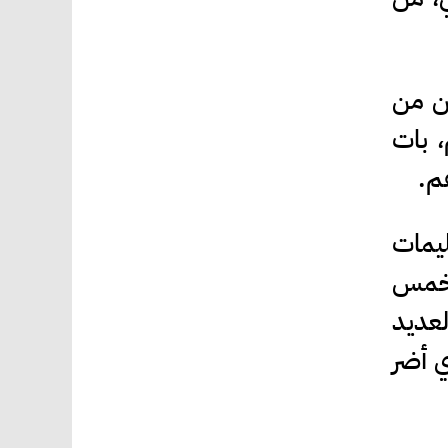
ن من
، بات
هم.
ليمات
ة خمس
لعديد
ي أضر