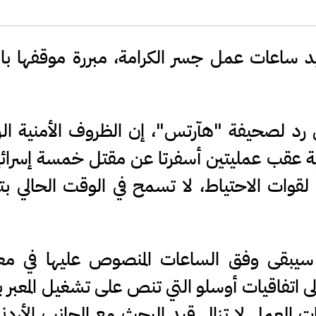
د ساعات عمل جسر الكرامة، مبررة موقفها با
في رد لصحيفة "هآرتس"، إن الظروف الأمنية الر
منية عقب عمليتين أسفرتا عن مقتل خمسة إسرائي
 لقوات الاحتياط، لا تسمح في الوقت الحالي ب
يبقى وفق الساعات المنصوص عليها في مع
إلى اتفاقيات أوسلو التي تنص على تشغيل المعبر
لعمل لا تزال قيد البحث مع الجانب الأردني