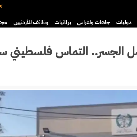
كت
دوليات
جاهات واعراس
برلمانيات
وظائف للأردنيين
مجت
افة
رياضة
سياحة
صحة وأسرة
ل الجسر.. التماس فلسطيني سي