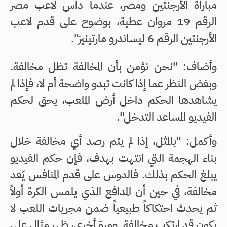
مباراة الأرجنتين ومصر، عندما داس لاعب مصر
الرقم 19 مروان عطية، بوضوح على قدم لاعب
الأرجنتين الرقم 6 ليساندرو مارتينيز".
وأضاف: "نحن نؤمن بأن المخالفة تظل مخالفة.
وبغض النظر عما إذا كانت تبدو واضحة أم لا، فإذا لم
يشاهدها الحكم داخل أرض الملعب، يحق لحكم
الفيديو المساعد التدخل".
وأكمل: "بالمثل، إذا لم يتم رصد أي مخالفة خلال
بناء الهجمة التي انتهت بهدف، فإن حكم الفيديو
يبلغ الحكم بذلك. فالدوس على قدم المنافس يُعد
مخالفة، في حين أن المدافع الذي يلمس الكرة أولاً
ثم يحدث احتكاكاً طبيعياً ضمن مجريات اللعب لا
يكون قد ارتكب مخالفة. ومرة أخرى، ظهر مثال على