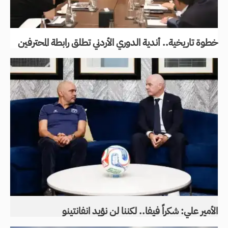
خطوة تاريخية.. أندية الدوري الأردني تطلق رابطة المحترفين
الأمير علي: شكراً فيفا.. لكننا لن نؤيد انفانتينو