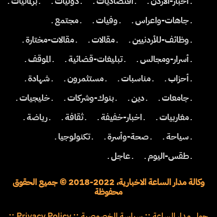
ـ أخبار-الأردن ـ
ـ اقتصاديات ـ
ـ دوليات ـ
ـ برلمانيات ـ
ـ جاهات-واعراس ـ
ـ وفيات ـ
ـ مجتمع ـ
ـ وظائف-للأردنيين ـ
ـ مقالات ـ
ـ مقالات-مختارة ـ
ـ أسرار-ومجالس ـ
ـ تبليغات-قضائية ـ
ـ الموقف ـ
ـ أحزاب ـ
ـ مناسبات ـ
ـ مستثمرون ـ
ـ شهادة ـ
ـ جامعات ـ
ـ دين ـ
ـ بنوك-وشركات ـ
ـ خليجيات ـ
ـ مغاربيات ـ
ـ اخبار-خفيفة ـ
ـ ثقافة ـ
ـ رياضة ـ
ـ سياحة ـ
ـ صحة-وأسرة ـ
ـ تكنولوجيا ـ
ـ طقس-اليوم ـ
ـ عاجل ـ
وكالة مدار الساعة الاخبارية، 2022-2018 © جميع الحقوق
محفوظة
حول مدار الساعة
::
سياسة الخصوصية
::
Privacy Policy
::