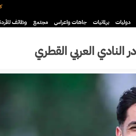
كت
دوليات
برلمانيات
جاهات واعراس
مجتمع
وظائف للأردن
افة
رياضة
سياحة
صحة وأسرة
ر النادي العربي القطري