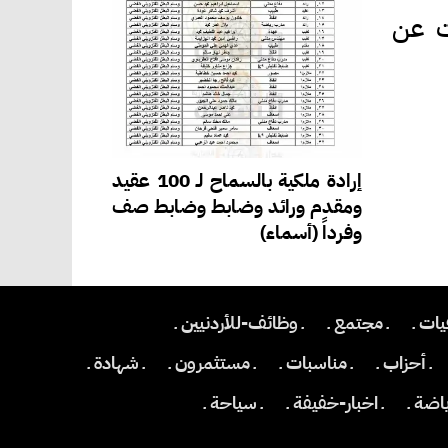
ات عن
إرادة ملكية بالسماح لـ 100 عقيد
ومقدم ورائد وضابط وضابط صف
وفرداً (أسماء)
يات ـ
ـ مجتمع ـ
ـ وظائف-للأردنيين ـ
ـ أحزاب ـ
ـ مناسبات ـ
ـ مستثمرون ـ
ـ شهادة ـ
ياضة ـ
ـ اخبار-خفيفة ـ
ـ سياحة ـ