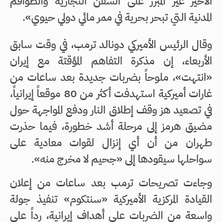
الأخير غير المبرر على السفن التجارية والطواقم
المدنية التي تبحر بحرية في ممر مائي دولي حيوي».
وقال الرئيس الأميركي دونالد ترمب، في وقت سابق
الأربعاء، إن مذكرة التفاهم المؤقتة مع إيران
«انتهت»، ملوحاً بضربات جديدة بعد ساعات من
غارات أميركية استهدفت أكثر من 80 موقعاً إيرانياً،
في تصعيد هز وقف إطلاق النار ودفع المواجهة حول
مضيق هرمز إلى مرحلة أشد خطورة، فيما حذرت
طهران من أن أي إنزال لقوات معادية على
سواحلها سيقودها إلى «جحيم لا مخرج منه».
وجاءت تصريحات ترمب بعد ساعات من إعلان
القيادة المركزية الأميركية «سنتكوم» تنفيذ جولة
واسعة من الضربات على أهداف إيرانية، رداً على