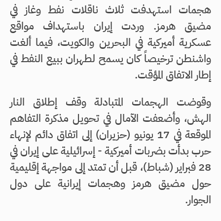
هجمات استهدفت ثلاث ناقلات نفط وغاز في
مضيق هرمز. وردت إيران باستهداف مواقع
عسكرية أميركية في البحرين والكويت، فيما ألغت
واشنطن ترخيصاً كان يسمح لطهران ببيع النفط في
إطار الاتفاق المؤقت.
وقوضت الهجمات المتبادلة وقف إطلاق النار
الهش، وأضعفت الآمال في تحويل مذكرة التفاهم
الموقعة في 17 يونيو (حزيران) إلى اتفاق دائم لإنهاء
حرب بدأت بضربات أميركية - إسرائيلية على إيران في
28 فبراير (شباط)، قبل أن تمتد إلى مواجهة إقليمية
حول مضيق هرمز وهجمات إيرانية على دول
الجوار.