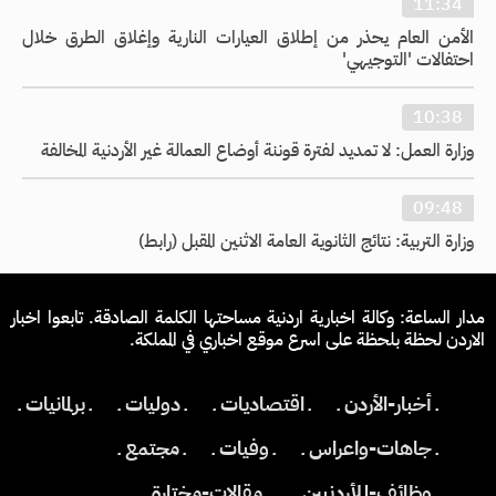
11:34
الأمن العام يحذر من إطلاق العيارات النارية وإغلاق الطرق خلال
احتفالات 'التوجيهي'
10:38
وزارة العمل: لا تمديد لفترة قوننة أوضاع العمالة غير الأردنية المخالفة
09:48
وزارة التربية: نتائج الثانوية العامة الاثنين المقبل (رابط)
مدار الساعة: وكالة اخبارية اردنية مساحتها الكلمة الصادقة. تابعوا اخبار
الاردن لحظة بلحظة على اسرع موقع اخباري في المملكة.
ـ أخبار-الأردن ـ
ـ اقتصاديات ـ
ـ دوليات ـ
ـ برلمانيات ـ
ـ جاهات-واعراس ـ
ـ وفيات ـ
ـ مجتمع ـ
ـ وظائف-للأردنيين ـ
ـ مقالات-مختارة ـ