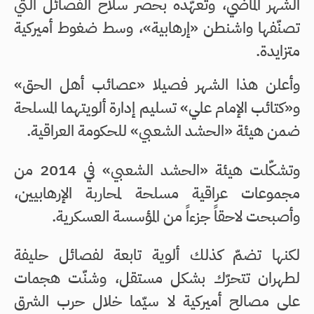
الشهر الماضي، وتعهّده بحصر سلاح الفصائل التي
تصنّفها واشنطن «إرهابية»، وسط ضغوط أميركية
متزايدة.
وأعلن هذا الشهر فصيلا «عصائب أهل الحق»
و«كتائب الإمام علي» تسليم إدارة ألويتهما المسلحة
ضمن هيئة «الحشد الشعبي» للحكومة العراقية.
وتشكّلت هيئة «الحشد الشعبي» في 2014 من
مجموعات عراقية مسلحة لمحاربة الإرهابيين،
وأصبحت لاحقاً جزءاً من المؤسسة العسكرية.
لكنها تضمّ كذلك ألوية تابعة لفصائل حليفة
لطهران تتحرّك بشكل مستقل، وشنّت هجمات
على مصالح أميركية لا سيّما خلال حرب الشرق