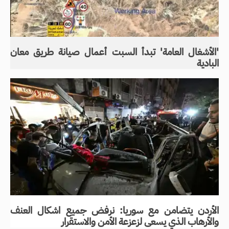
'الأشغال العامة' تبدأ السبت أعمال صيانة طريق معان
البادية
الأردن يتضامن مع سوريا: نرفض جميع اشكال العنف
والأرهاب الذي يسعى لزعزعة الأمن والاستقرار