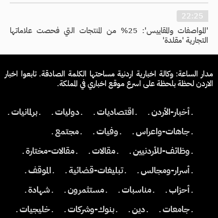
22:25
'المواصفات والمقاييس': 25% من المنتجات التي فحصت علاماتها
التجارية 'مقلدة'
مدار الساعة: وكالة اخبارية اردنية مساحتها الكلمة الصادقة. تابعوا اخبار
الاردن لحظة بلحظة على اسرع موقع اخباري في المملكة.
ـ أخبار-الأردن ـ
ـ اقتصاديات ـ
ـ دوليات ـ
ـ برلمانيات ـ
ـ جاهات-واعراس ـ
ـ وفيات ـ
ـ مجتمع ـ
ـ وظائف-للأردنيين ـ
ـ مقالات ـ
ـ مقالات-مختارة ـ
ـ أسرار-ومجالس ـ
ـ تبليغات-قضائية ـ
ـ الموقف ـ
ـ أحزاب ـ
ـ مناسبات ـ
ـ مستثمرون ـ
ـ شهادة ـ
ـ جامعات ـ
ـ دين ـ
ـ بنوك-وشركات ـ
ـ خليجيات ـ