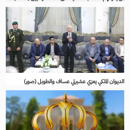
الديوان الملكي يعزي عشيرتي عساف والطوبل (صور)