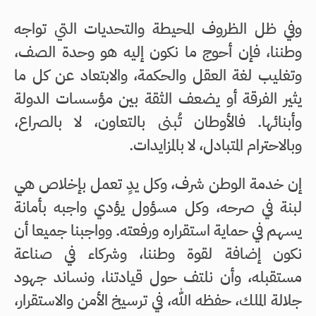
وفي ظل الظروف المحيطة والتحديات التي تواجه
وطننا، فإن أحوج ما نكون إليه هو وحدة الصف،
وتغليب لغة العقل والحكمة، والابتعاد عن كل ما
يثير الفرقة أو يضعف الثقة بين مؤسسات الدولة
وأبنائها. فالأوطان تُبنى بالتعاون، لا بالصراع،
وبالاحترام المتبادل، لا بالمزايدات.
إن خدمة الوطن شرف، وكل يدٍ تعمل بإخلاص هي
لبنة في صرحه، وكل مسؤول يؤدي واجبه بأمانة
يسهم في حماية استقراره ورفعته. وواجبنا جميعا أن
نكون إضافة لقوة وطننا، وشركاء في صناعة
مستقبله، وأن نلتف حول قيادتنا، ونساند جهود
جلالة الملك، حفظه الله، في ترسيخ الأمن والاستقرار،