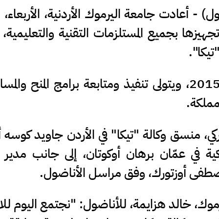
) - أعادت جامعة اليرموك الأردنية، الأربعاء، ا
جهيزها بجميع المستلزمات التقنية والتعليمية،
تيكا".
وافتتح مكتب "تيكا" في الأردن عام 2015، ويتولى تنفيذ ومتابعة برامج المنح 
مملكة.
ي، منسق وكالة "تيكا" في الأردن جاويد كوسه أ
كية في عمّان برهان أوكوتان، إلى جانب مدير
صطفى أوزتورك، وفق مراسل الأناضول.
موك، خالد هزايمة، للأناضول: "نجتمع اليوم للا