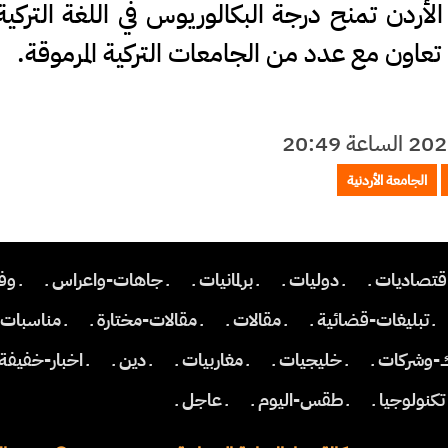
لأردن تمنح درجة البكالوريوس في اللغة التركية
ت تعاون مع عدد من الجامعات التركية المرموقة.
الجامعة الأردنية
اقتصاديات ـ
ـ دوليات ـ
ـ برلمانيات ـ
ـ جاهات-واعراس ـ
ـ وف
ـ تبليغات-قضائية ـ
ـ مقالات ـ
ـ مقالات-مختارة ـ
ـ مناسبات ـ
ك-وشركات ـ
ـ خليجيات ـ
ـ مغاربيات ـ
ـ دين ـ
ـ اخبار-خفيفة 
 تكنولوجيا ـ
ـ طقس-اليوم ـ
ـ عاجل ـ