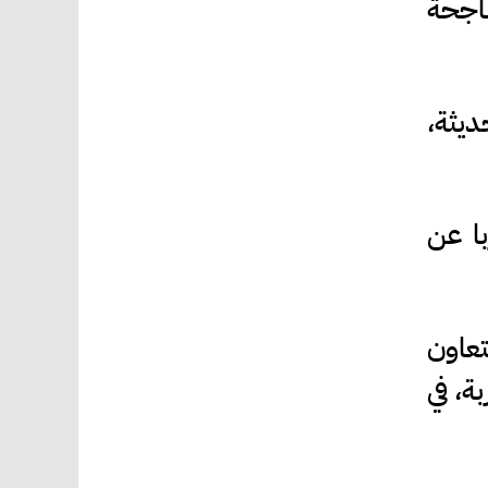
ناجحة
يثة،
با عن
تعاون
ة، في