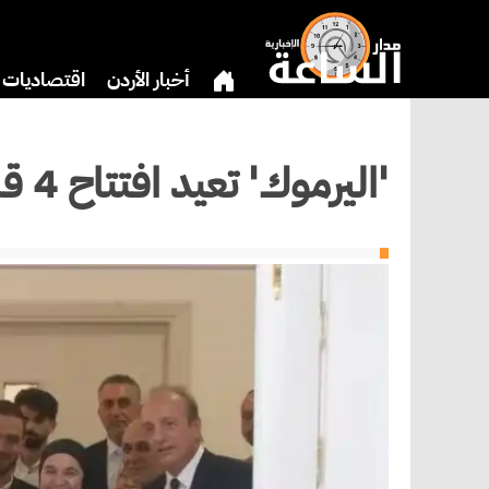
أخبار الأردن
اقتصاديات
بنوك وشركات
دين
ثق
'اليرموك' تعيد افتتاح 4 قاعات تدريسية بعد تحديثها