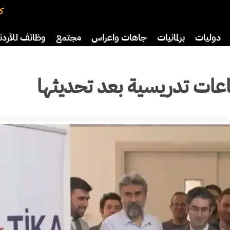
كت
دوليات
برلمانيات
جاهات واعراس
مجتمع
وظائف للأردن
افة
رياضة
سياحة
صحة وأسرة