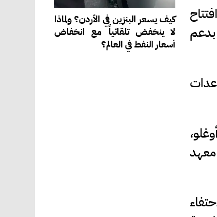
فتتاح
كيف يسعر البنزين في الأردن؟ ولماذا
 بدعم
لا ينخفض تلقائياً مع انخفاض
أسعار النفط في العالم؟
والمساعدات
وغلو،
 معهد
حتفاء