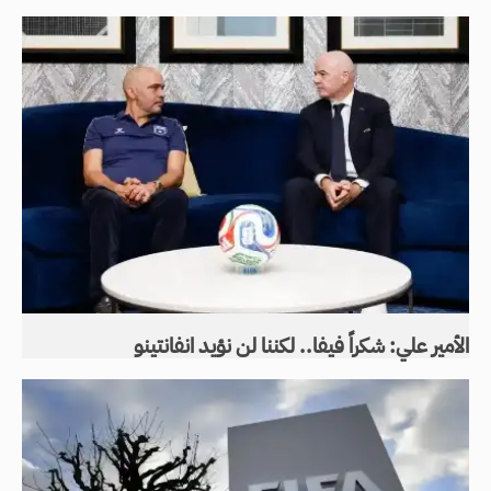
الأمير علي: شكراً فيفا.. لكننا لن نؤيد انفانتينو