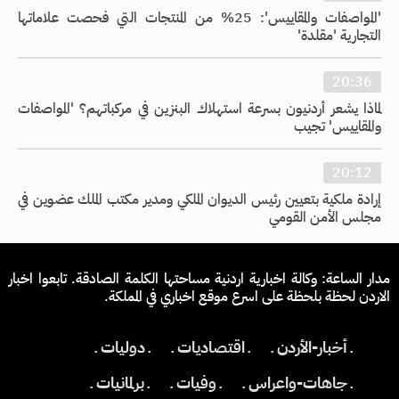
'المواصفات والمقاييس': 25% من المنتجات التي فحصت علاماتها
التجارية 'مقلدة'
20:36
لماذا يشعر أردنيون بسرعة استهلاك البنزين في مركباتهم؟ 'المواصفات
والمقاييس' تجيب
20:12
إرادة ملكية بتعيين رئيس الديوان الملكي ومدير مكتب الملك عضوين في
مجلس الأمن القومي
مدار الساعة: وكالة اخبارية اردنية مساحتها الكلمة الصادقة. تابعوا اخبار
الاردن لحظة بلحظة على اسرع موقع اخباري في المملكة.
ـ أخبار-الأردن ـ
ـ اقتصاديات ـ
ـ دوليات ـ
ـ جاهات-واعراس ـ
ـ وفيات ـ
ـ برلمانيات ـ