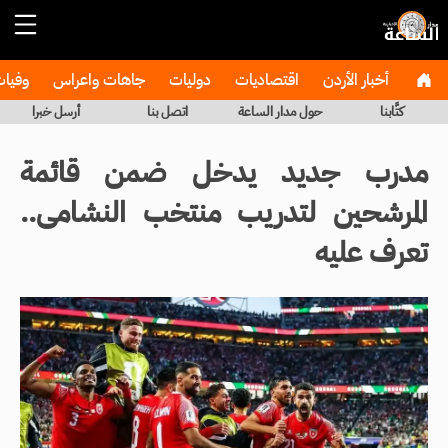
أخبار الأردن
اقتصاديات
دوليات
جاهات واعراس
وفيا
كتَّابنا
حول مدار الساعة
اتصل بنا
أرسل خبرا
مدرب جديد يدخل ضمن قائمة
المرشحين لتدريب منتخب النشامى..
تعرف عليه