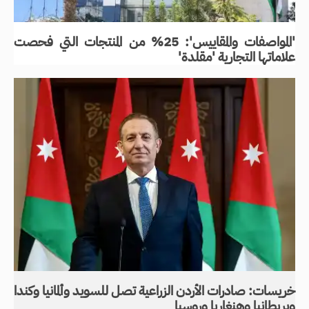
'المواصفات والمقاييس': 25% من المنتجات التي فحصت
علاماتها التجارية 'مقلدة'
خريسات: صادرات الأردن الزراعية تصل للسويد وألمانيا وكندا
وبريطانيا وهنغاريا وروسيا