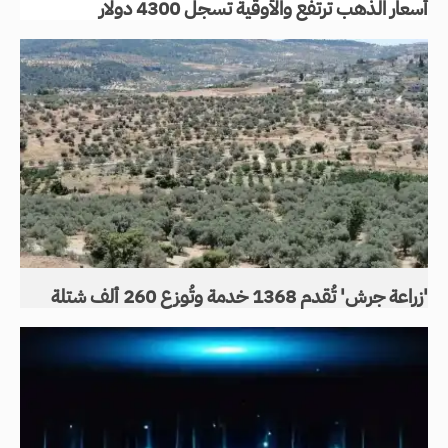
أسعار الذهب ترتفع والأوقية تسجل 4300 دولار
'زراعة جرش' تُقدم 1368 خدمة وتُوزع 260 ألف شتلة