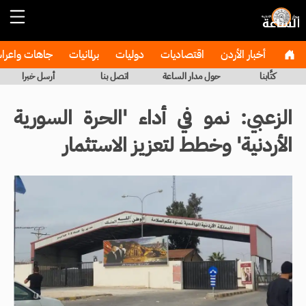
أخبار الأردن
اقتصاديات
دوليات
برلمانيات
جاهات واعر
كتَّابنا
حول مدار الساعة
اتصل بنا
أرسل خبرا
الزعبي: نمو في أداء 'الحرة السورية
الأردنية' وخطط لتعزيز الاستثمار