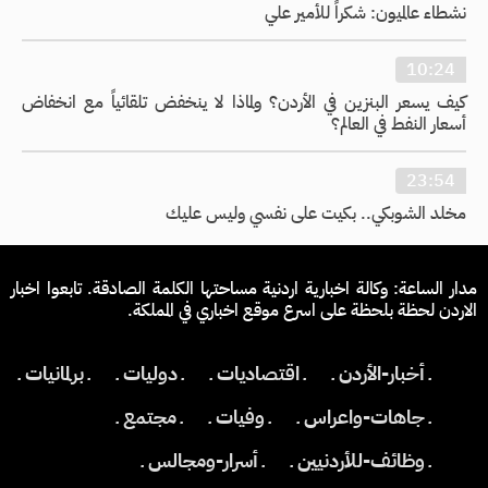
نشطاء عالميون: شكراً للأمير علي
10:24
كيف يسعر البنزين في الأردن؟ ولماذا لا ينخفض تلقائياً مع انخفاض
أسعار النفط في العالم؟
23:54
مخلد الشوبكي.. بكيت على نفسي وليس عليك
مدار الساعة: وكالة اخبارية اردنية مساحتها الكلمة الصادقة. تابعوا اخبار
الاردن لحظة بلحظة على اسرع موقع اخباري في المملكة.
ـ أخبار-الأردن ـ
ـ اقتصاديات ـ
ـ دوليات ـ
ـ برلمانيات ـ
ـ جاهات-واعراس ـ
ـ وفيات ـ
ـ مجتمع ـ
ـ وظائف-للأردنيين ـ
ـ أسرار-ومجالس ـ