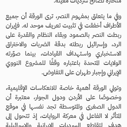
منحازة لصالح سرديات معينة.
وفي ما يتعلق بمفهوم النصر، ترى الورقة أن جميع
الأطراف أخفقت في تثبيت تعريف موحد له. فإيران
ربطت النصر بالصمود وبقاء النظام والقدرة على
الرد، وإسرائيل ربطته بدقة الضربات والاختراق
الاستخباري واستهداف القيادات، بينما صوّرته
الولايات المتحدة باعتباره وقفًا للمشروع النووي
الإيراني وإجبار طهران على التفاوض.
وتولي الورقة أهمية خاصة للانعكاسات الإقليمية،
وخصوصًا على الأردن ودول الجوار، معتبرة أن
الدول الصغرى والمتوسطة تجد نفسها في موقع
المتأثر لا الفاعل في معركة الروايات، إذ تتحول إلى
هدف لتقاطع السرديات الإيرانية والإسرائيلية