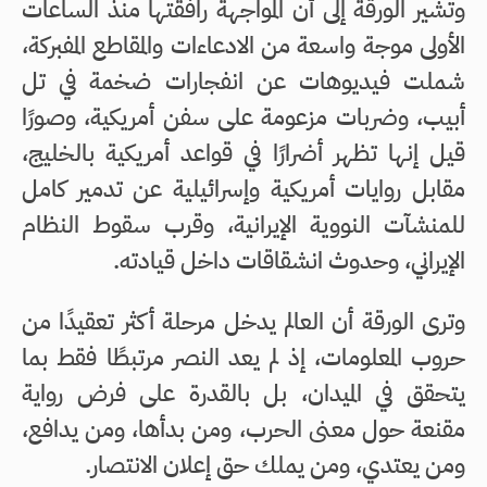
وتشير الورقة إلى أن المواجهة رافقتها منذ الساعات
الأولى موجة واسعة من الادعاءات والمقاطع المفبركة،
شملت فيديوهات عن انفجارات ضخمة في تل
أبيب، وضربات مزعومة على سفن أمريكية، وصورًا
قيل إنها تظهر أضرارًا في قواعد أمريكية بالخليج،
مقابل روايات أمريكية وإسرائيلية عن تدمير كامل
للمنشآت النووية الإيرانية، وقرب سقوط النظام
الإيراني، وحدوث انشقاقات داخل قيادته.
وترى الورقة أن العالم يدخل مرحلة أكثر تعقيدًا من
حروب المعلومات، إذ لم يعد النصر مرتبطًا فقط بما
يتحقق في الميدان، بل بالقدرة على فرض رواية
مقنعة حول معنى الحرب، ومن بدأها، ومن يدافع،
ومن يعتدي، ومن يملك حق إعلان الانتصار.