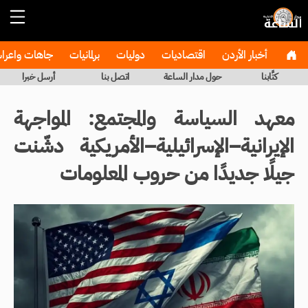
أخبار الأردن
اقتصاديات
دوليات
برلمانيات
جاهات واعر
كتَّابنا
حول مدار الساعة
اتصل بنا
أرسل خبرا
معهد السياسة والمجتمع: المواجهة
الإيرانية–الإسرائيلية–الأمريكية دشّنت
جيلًا جديدًا من حروب المعلومات