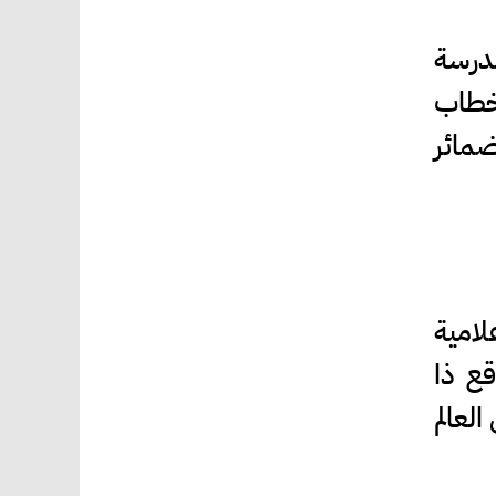
درسة
خطاب
ضمائر
امية
قع ذا
لعالم