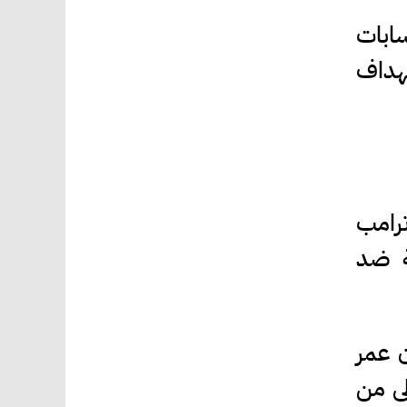
سابات
استهداف
رامب
ة ضد
ن عمر
لى من