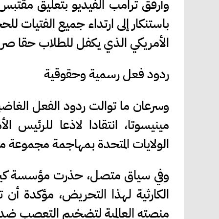
وأرفق ترامب الفيديو بتعليق مقتب
باستنكار إلى ارتداء جميع الفتيات لل
الأمريكي الذي يكفل للطلاب حقا صريحا
ردود فعل رسمية وحقوقية
وسرعان ما توالت ردود الفعل الغاضب
مينيسوتا، انتقادا لاذعا للرئيس ا
الولايات المتحدة بمهاجمة مجموعة من
وفي سياق متصل، حذرت مؤسسة كير، و
الكارثية لهذا التحريض، مؤكدة أن 
منصته العالمية لتضخيم التعصب ضد 