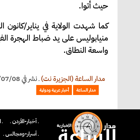
حيث أتوا.
كما شهدت الولاية في يناير/كانون ا
منيابوليس على يد ضباط الهجرة الف
واسعة النطاق.
مدار الساعة (الجزيرة نت)
ـ
نشر في 2026/07/08 الساعة 15:30
مدار الساعة
أخبار عربية ودولية
ـ أخبار-الأردن ـ
ـ 
ـ أسرار-ومجالس ـ