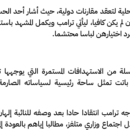
لية لتعقد مقارنات دولية، حيث أشار أحد الح
 تلميذة في إيران لم يكن كافيا، ليأتي ترامب ويكمل المشهد ب
رد اختيارهن لباسا محتشما.
لة من الاستهدافات المستمرة التي يوجهها ت
تي باتت تمثل ساحة رئيسية لسياساته الصارم
جه ترامب انتقادا حادا بعد وصفه للنائبة إلها
ل اجتماع وزاري متلفز، مطالبا إياهم بالعودة إ