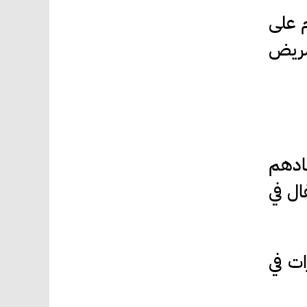
م على
مريض
ادهم
ال في
ات في