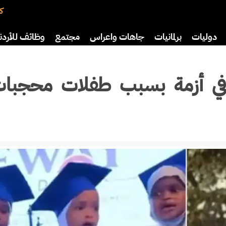
كت
دوليات
برلمانيات
جاهات واعراس
مجتمع
وظائف للأردن
اضة
ثقافة
سياحة
صحة وأسرة
في أزمة بسبب طفلات محجبات