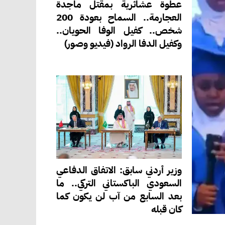
عطوة عشائرية بمقتل ماجدة
العجارمة.. السماح بعودة 200
شخص.. كفيل الوفا الحويان..
وكفيل الدفا الرواد (فيديو وصور)
وزير أردني سابق: الاتفاق الدفاعي
السعودي الباكستاني التركي.. ما
بعد السابع من آب لن يكون كما
كان قبله