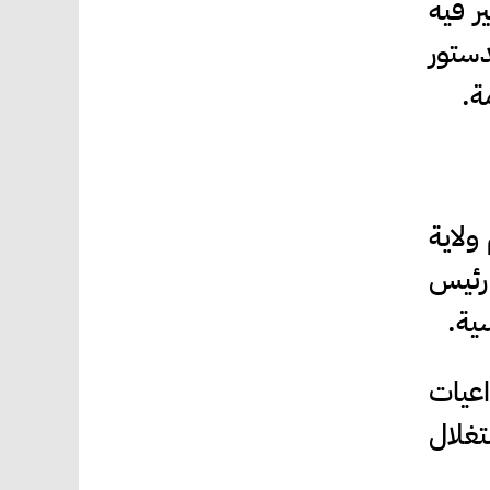
 فيه
دستور
ة.
ولاية
 رئيس
ية.
اعيات
تغلال