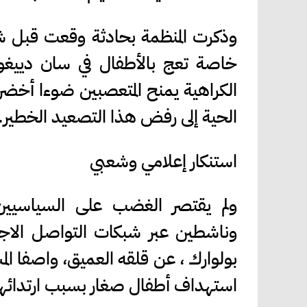
وذكرت المنظمة بحادثة وقعت قبل
خاصة تعج بالأطفال في سان دييغ
الكراهية يمنح المتعصبين ضوءا أخضر
الحية إلى رفض هذا التصعيد الخطير.
استنكار إعلامي وشعبي
ولم يقتصر الغضب على السياسيين
وناشطين عبر شبكات التواصل الاجت
بولوارك ، عن قلقه العميق، واصفا ال
استهداف أطفال صغار بسبب ارتدائه