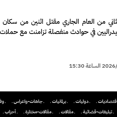
لثاني من العام الجاري مقتل اثنين من سكان 
يدراليين في حوادث منفصلة تزامنت مع حملات 
اقتصاديات ـ
ـ دوليات ـ
ـ برلمانيات ـ
ـ جاهات-واعراس ـ
ـ وف
ـ تبليغات-قضائية ـ
ـ مقالات ـ
ـ مقالات-مختارة ـ
ـ أحزاب ـ