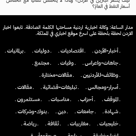
كيف يسعر البنزين في الأردن؟ ولماذا لا ينخفض تلقائياً مع انخفاض
أسعار النفط في العالم؟
مدار الساعة: وكالة اخبارية اردنية مساحتها الكلمة الصادقة. تابعوا اخبار
الاردن لحظة بلحظة على اسرع موقع اخباري في المملكة.
ـ أخبار-الأردن ـ
ـ اقتصاديات ـ
ـ دوليات ـ
ـ برلمانيات ـ
ـ جاهات-واعراس ـ
ـ وفيات ـ
ـ مجتمع ـ
ـ وظائف-للأردنيين ـ
ـ مقالات-مختارة ـ
ـ أسرار-ومجالس ـ
ـ تبليغات-قضائية ـ
ـ مقالات ـ
ـ الموقف ـ
ـ أحزاب ـ
ـ مناسبات ـ
ـ مستثمرون ـ
ـ شهادة ـ
ـ جامعات ـ
ـ دين ـ
ـ بنوك-وشركات ـ
ـ خليجيات ـ
ـ مغاربيات ـ
ـ ثقافة ـ
ـ رياضة ـ
ـ اخبار-خفيفة ـ
ـ سياحة ـ
ـ صحة-وأسرة ـ