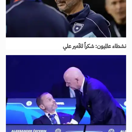
نشطاء عالميون: شكراً للأمير علي