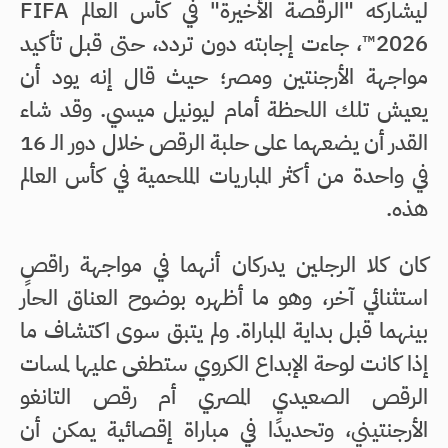
ليشاركه "الرقصة الأخيرة" في كأس العالم FIFA
2026™، جاءت إجابته دون تردد، حتى قبل تأكيد
مواجهة الأرجنتين ومصر؛ حيث قال إنه يود أن
يعيش تلك اللحظة أمام ليونيل ميسي. وقد شاء
القدر أن يضعهما على حلبة الرقص خلال دور الـ 16
في واحدة من أكثر المباريات الملحمية في كأس العالم
هذه.
كان كلا الرجلين يدركان أنهما في مواجهة راقصٍ
استثنائي آخر، وهو ما أظهره بوضوح العناق الحار
بينهما قبل بداية المباراة. ولم يتبق سوى اكتشاف ما
إذا كانت لوحة الإبداع الكروي ستطغى عليها لمسات
الرقص الصعيدي المصري أم رقص التانغو
الأرجنتيني، وتحديدًا في مباراة إقصائية يمكن أن