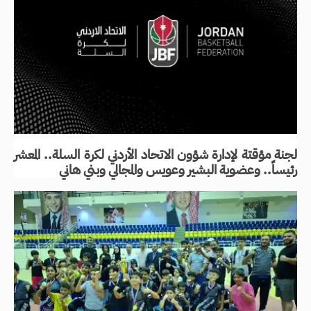
لجنة مؤقتة لإدارة شؤون الاتحاد الأردني لكرة السلة.. المعشر
رئيساً.. وعضوية البشير وعويس والمجالي وبني هاني