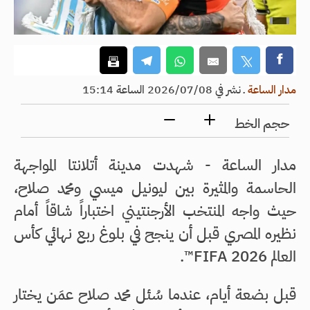
مدار الساعة
ـ
نشر في 2026/07/08 الساعة 15:14
حجم الخط
مدار الساعة - شهدت مدينة أتلانتا المواجهة
الحاسمة والمثيرة بين ليونيل ميسي ومحمد صلاح،
حيث واجه المنتخب الأرجنتيني اختباراً شاقاً أمام
نظيره المصري قبل أن ينجح في بلوغ ربع نهائي كأس
العالم FIFA 2026™.
قبل بضعة أيام، عندما سُئل محمد صلاح عمَن يختار