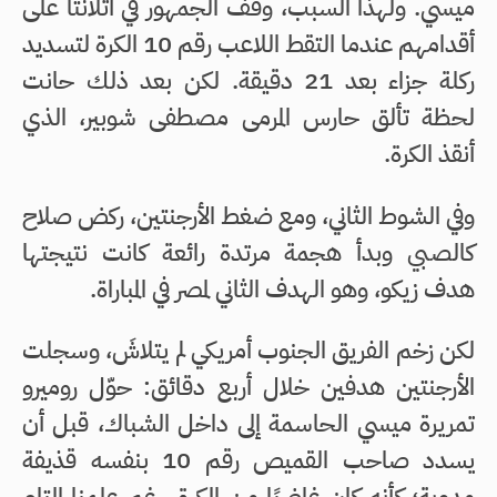
ميسي. ولهذا السبب، وقف الجمهور في أتلانتا على
أقدامهم عندما التقط اللاعب رقم 10 الكرة لتسديد
ركلة جزاء بعد 21 دقيقة. لكن بعد ذلك حانت
لحظة تألق حارس المرمى مصطفى شوبير، الذي
أنقذ الكرة.
وفي الشوط الثاني، ومع ضغط الأرجنتين، ركض صلاح
كالصبي وبدأ هجمة مرتدة رائعة كانت نتيجتها
هدف زيكو، وهو الهدف الثاني لمصر في المباراة.
لكن زخم الفريق الجنوب أمريكي لم يتلاشَ، وسجلت
الأرجنتين هدفين خلال أربع دقائق: حوّل روميرو
تمريرة ميسي الحاسمة إلى داخل الشباك، قبل أن
يسدد صاحب القميص رقم 10 بنفسه قذيفة
مدوية؛ كأنه كان غاضبًا من الكرة، رغم علمنا التام