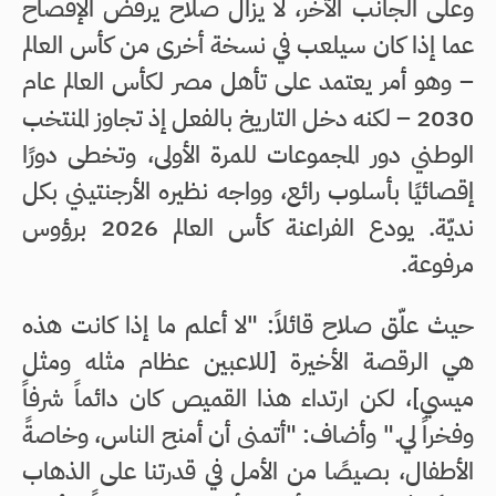
وعلى الجانب الآخر، لا يزال صلاح يرفض الإفصاح
عما إذا كان سيلعب في نسخة أخرى من كأس العالم
– وهو أمر يعتمد على تأهل مصر لكأس العالم عام
2030 – لكنه دخل التاريخ بالفعل إذ تجاوز المنتخب
الوطني دور المجموعات للمرة الأولى، وتخطى دورًا
إقصائيًا بأسلوب رائع، وواجه نظيره الأرجنتيني بكل
نديّة. يودع الفراعنة كأس العالم 2026 برؤوس
مرفوعة.
حيث علّق صلاح قائلاً: "لا أعلم ما إذا كانت هذه
هي الرقصة الأخيرة [للاعبين عظام مثله ومثل
ميسي]، لكن ارتداء هذا القميص كان دائماً شرفاً
وفخراً لي." وأضاف: "أتمنى أن أمنح الناس، وخاصةً
الأطفال، بصيصًا من الأمل في قدرتنا على الذهاب