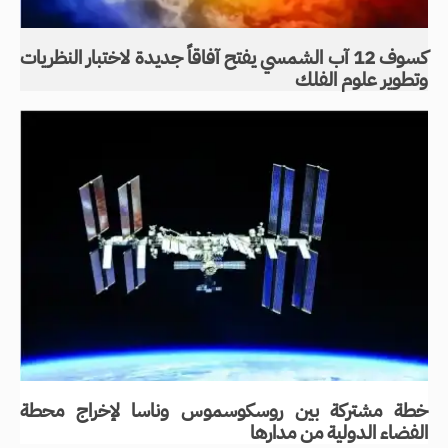
كسوف 12 آب الشمسي يفتح آفاقاً جديدة لاختبار النظريات
وتطوير علوم الفلك
خطة مشتركة بين روسكوسموس وناسا لإخراج محطة
الفضاء الدولية من مدارها