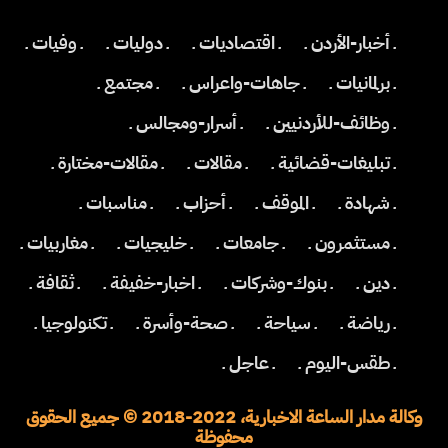
ـ أخبار-الأردن ـ
ـ اقتصاديات ـ
ـ دوليات ـ
ـ وفيات ـ
ـ برلمانيات ـ
ـ جاهات-واعراس ـ
ـ مجتمع ـ
ـ وظائف-للأردنيين ـ
ـ أسرار-ومجالس ـ
ـ تبليغات-قضائية ـ
ـ مقالات ـ
ـ مقالات-مختارة ـ
ـ شهادة ـ
ـ الموقف ـ
ـ أحزاب ـ
ـ مناسبات ـ
ـ مستثمرون ـ
ـ جامعات ـ
ـ خليجيات ـ
ـ مغاربيات ـ
ـ دين ـ
ـ بنوك-وشركات ـ
ـ اخبار-خفيفة ـ
ـ ثقافة ـ
ـ رياضة ـ
ـ سياحة ـ
ـ صحة-وأسرة ـ
ـ تكنولوجيا ـ
ـ طقس-اليوم ـ
ـ عاجل ـ
وكالة مدار الساعة الاخبارية، 2022-2018 © جميع الحقوق
محفوظة