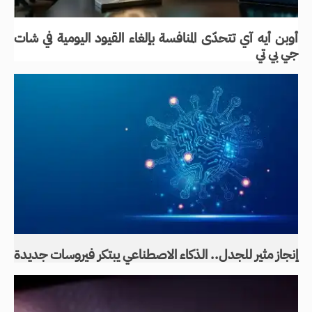
أوبن أيه آي تتحدّى المنافسة بإلغاء القيود اليومية في شات
جي بي تي
إنجاز مثير للجدل.. الذكاء الاصطناعي يبتكر فيروسات جديدة