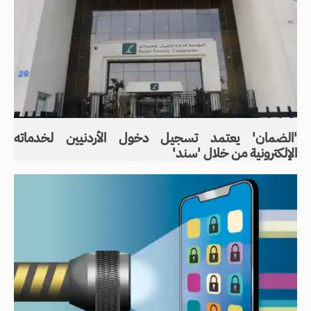
'الضمان' يعتمد تسجيل دخول الأردنيين لخدماته
الإلكترونية من خلال 'سند'