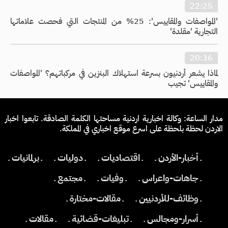
22:25
'المواصفات والمقاييس': 25% من المنتجات التي فحصت علاماتها
التجارية 'مقلدة'
20:36
لماذا يشعر أردنيون بسرعة استهلاك البنزين في مركباتهم؟ 'المواصفات
والمقاييس' تجيب
مدار الساعة: وكالة اخبارية اردنية مساحتها الكلمة الصادقة. تابعوا اخبار
الاردن لحظة بلحظة على اسرع موقع اخباري في المملكة.
ـ أخبار-الأردن ـ
ـ اقتصاديات ـ
ـ دوليات ـ
ـ برلمانيات ـ
ـ جاهات-واعراس ـ
ـ وفيات ـ
ـ مجتمع ـ
ـ وظائف-للأردنيين ـ
ـ مقالات-مختارة ـ
ـ أسرار-ومجالس ـ
ـ تبليغات-قضائية ـ
ـ مقالات ـ