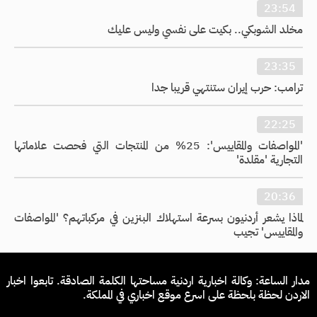
23:54
مخلد الشوبكي.. بكيت على نفسي وليس عليك
23:35
ترامب: حرب إيران ستنتهي قريبا جدا
22:25
'المواصفات والمقاييس': 25% من المنتجات التي فحصت علاماتها
التجارية 'مقلدة'
20:36
لماذا يشعر أردنيون بسرعة استهلاك البنزين في مركباتهم؟ 'المواصفات
والمقاييس' تجيب
مدار الساعة: وكالة اخبارية اردنية مساحتها الكلمة الصادقة. تابعوا اخبار
الاردن لحظة بلحظة على اسرع موقع اخباري في المملكة.