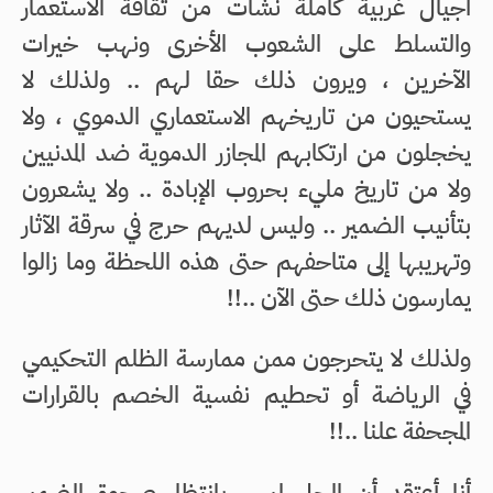
أجيال غربية كاملة نشات من ثقافة الاستعمار
والتسلط على الشعوب الأخرى ونهب خيرات
الآخرين ، ويرون ذلك حقا لهم .. ولذلك لا
يستحيون من تاريخهم الاستعماري الدموي ، ولا
يخجلون من ارتكابهم المجازر الدموية ضد المدنيين
ولا من تاريخ مليء بحروب الإبادة .. ولا يشعرون
بتأنيب الضمير .. وليس لديهم حرج في سرقة الآثار
وتهريبها إلى متاحفهم حتى هذه اللحظة وما زالوا
يمارسون ذلك حتى الآن ..!!
ولذلك لا يتحرجون ممن ممارسة الظلم التحكيمي
في الرياضة أو تحطيم نفسية الخصم بالقرارات
المجحفة علنا ..!!
أنا أعتقد أن الحل ليس بانتظار صحوة الضمير