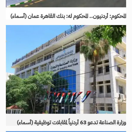
المحكوم: أردنيون.. المحكوم له: بنك القاهرة عمان (أسماء)
وزارة الصناعة تدعو 63 أردنياً لمقابلات توظيفية (أسماء)