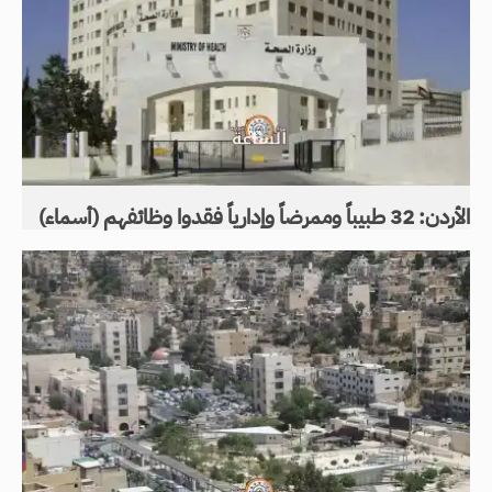
الأردن: 32 طبيباً وممرضاً وإدارياً فقدوا وظائفهم (أسماء)