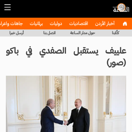
أخبار الأردن
اقتصاديات
دوليات
برلمانيات
جاهات واعر
كتَّابنا
حول مدار الساعة
اتصل بنا
أرسل خبرا
علييف يستقبل الصفدي في باكو
(صور)