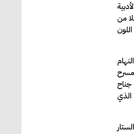
أدبية
لا من
اللون
لنهام
يوم 29 تموز على مسرح
 الفترة من 26- 28 تموز في جناح
 الذي
لستار