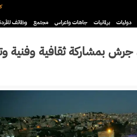
كت
دوليات
برلمانيات
جاهات واعراس
مجتمع
وظائف للأردن
افة
رياضة
سياحة
صحة وأسرة
ش بمشاركة ثقافية وفنية وترا