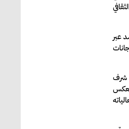
ثقافي
د عبر
انات
ف شرف
وتعكس
لياته