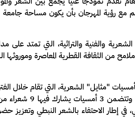
عام تقدم نموذجا غنيا يجمع بين الشعر والم
م مع رؤية المهرجان بأن يكون مساحة جامعة ل
شعرية والفنية والتراثية، التي تمتد على مدار
ملامح من الثقافة القطرية المعاصرة وموروثها ا
بأمسيات "مثايل" الشعرية، التي تقام خلال الفت
23- 25 تموز في مركز جرش الثقافي، وتتضمن 3 أمسيات
، في إطار الاحتفاء بالشعر النبطي وتعزيز حضو