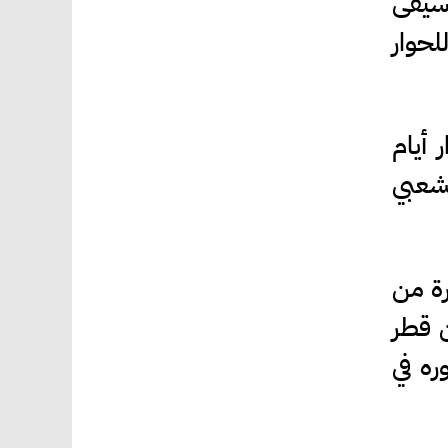
وسيقى
لحوار
 أيام
لشعبي
رة من
 يشارك فيها 9 شعراء من قطر
ره في