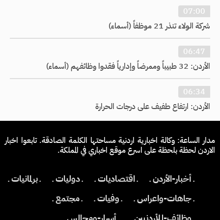
07:00
شركة الولاء تنذر 21 موظفاً (أسماء)
06:47
الأردن: 32 طبيباً وممرضاً وإدارياً فقدوا وظائفهم (أسماء)
06:34
الأردن: ارتفاع طفيف على درجات الحرارة
مدار الساعة: وكالة اخبارية اردنية مساحتها الكلمة الصادقة. تابعوا اخبار
الاردن لحظة بلحظة على اسرع موقع اخباري في المملكة.
ـ أخبار-الأردن ـ
ـ اقتصاديات ـ
ـ دوليات ـ
ـ برلمانيات ـ
ـ جاهات-واعراس ـ
ـ وفيات ـ
ـ مجتمع ـ
ـ وظائف-للأردنيين ـ
ـ أسرار-ومجالس ـ