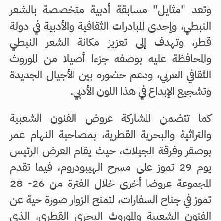
وتعد "مثايل" مسابقة أدبية متخصصة بالشعر
النبطي، وإحدى المبادرات الثقافية والأدبية في دولة
قطر، وتهدف إلى تعزيز مكانة الشعر النبطي
والمحافظة عليه بوصفه جزءا أصيلا من الموروث
الثقافي العربي، ودعم حضوره بين الأجيال الجديدة
وتشجيع الإبداع في هذا اللون الأدبي.
كما تتضمن المشاركة عروض الفنون الشعبية
والتراثية والبحرية القطرية، بمصاحبة النهام عمر
بوصقر وفرقة الجيلات، حيث يقام العرض الرئيس
يوم 29 تموز على مسرح الهيبودروم، فيما تقدم
المجموعة عروضا أخرى خلال الفترة من 26- 28
تموز في جناح السفارات، لتمنح الزوار صورة حية عن
الفنون الشعبية والموروث البحري القطري، الذي