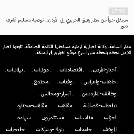
17:55
سينقل جواً من مطار رفيق الحريري إلى الأردن.. توصية بتسليم أشرف
دبور
مدار الساعة: وكالة اخبارية اردنية مساحتها الكلمة الصادقة. تابعوا اخبار
الاردن لحظة بلحظة على اسرع موقع اخباري في المملكة.
ـ أخبار-الأردن ـ
ـ اقتصاديات ـ
ـ دوليات ـ
ـ برلمانيات ـ
ـ جاهات-واعراس ـ
ـ وفيات ـ
ـ مجتمع ـ
ـ وظائف-للأردنيين ـ
ـ أسرار-ومجالس ـ
ـ تبليغات-قضائية ـ
ـ مقالات ـ
ـ مقالات-مختارة ـ
ـ أحزاب ـ
ـ مناسبات ـ
ـ مستثمرون ـ
ـ شهادة ـ
ـ الموقف ـ
ـ جامعات ـ
ـ بنوك-وشركات ـ
ـ خليجيات ـ